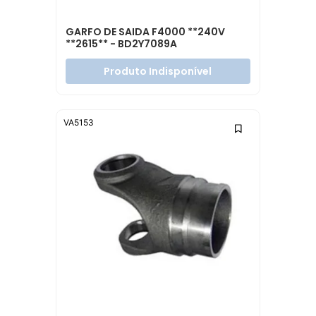
GARFO DE SAIDA F4000 **240V
**2615** - BD2Y7089A
Produto Indisponível
VA5153