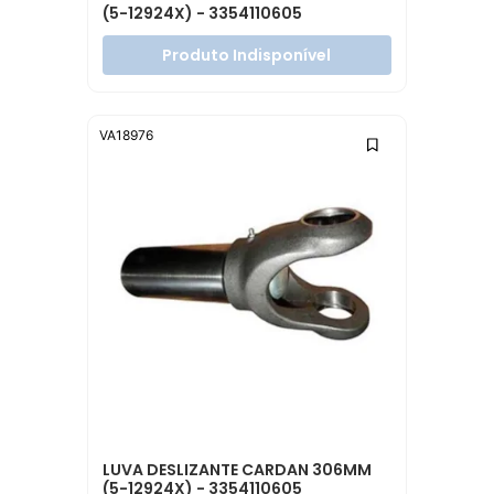
(5-12924X) - 3354110605
Produto Indisponível
VA18976
LUVA DESLIZANTE CARDAN 306MM
(5-12924X) - 3354110605