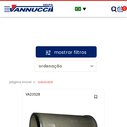
0
▼
mostrar filtros
página inicial
sorocard
VA23528