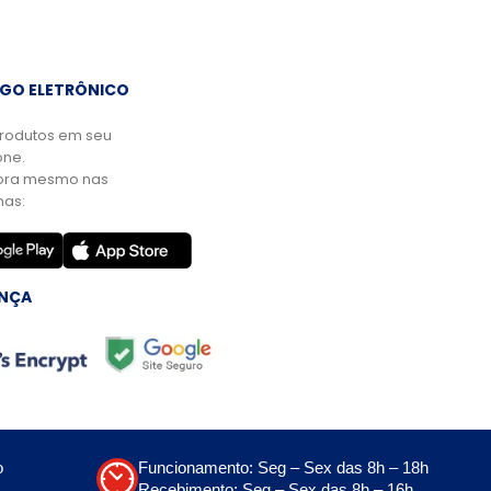
GO ELETRÔNICO
rodutos em seu
ne.
ora mesmo nas
mas:
NÇA
o
Funcionamento: Seg – Sex das 8h – 18h
Recebimento: Seg – Sex das 8h – 16h