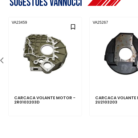
Sugestões Vannucci
VA23459
VA25267
CARCACA VOLANTE MOTOR -
CARCACA VOLANTE 
2R0103203D
2U2103203