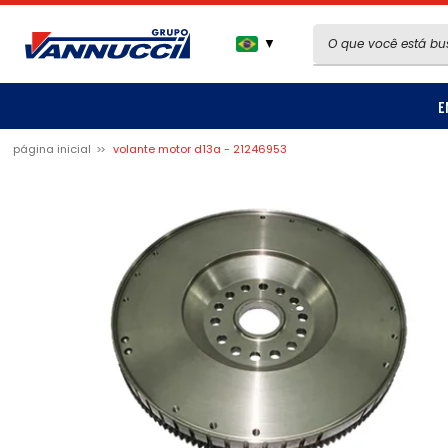
▼
E
página inicial
volante motor d13a - 21246953