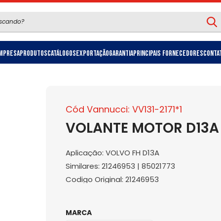
mpresa
Produtos
Catálogos
Exportação
Garantia
Principais Fornecedores
Conta
Cód Vannucci: VV131-2171*1
VOLANTE MOTOR D13A 
Aplicação: VOLVO FH D13A
Similares: 21246953 | 85021773
Codigo Original: 21246953
MARCA