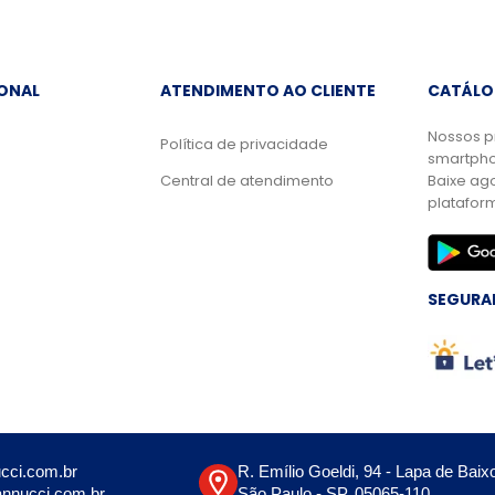
IONAL
ATENDIMENTO AO CLIENTE
CATÁLO
Nossos p
Política de privacidade
smartpho
Central de atendimento
Baixe ag
platafor
SEGURA
cci.com.br
R. Emílio Goeldi, 94 - Lapa de Baix
nnucci.com.br
São Paulo - SP, 05065-110