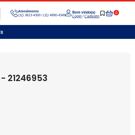
Meu
Atendimento
0
Bem vindo(a)
(11) 3613-4300 / (11) 4890-4349
Carrinho
Login
/
Cadastro
to
- 21246953