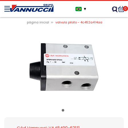
0
▼
página inicial
valvula piloto - 4c452a414aa
Cód Vannucci: VA48490-621*1