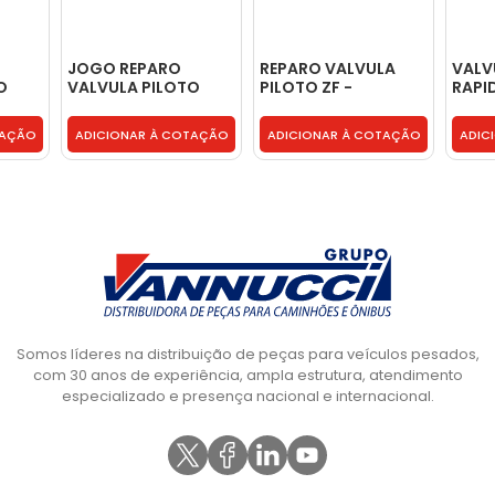
JOGO REPARO
REPARO VALVULA
VALV
O
VALVULA PILOTO
PILOTO ZF -
RAPI
BIO
MODERNA CAMBIO
0012603757
VALV
ZF - 6038202043
ACOP
TAÇÃO
ADICIONAR À COTAÇÃO
ADICIONAR À COTAÇÃO
ADIC
2C35
Somos líderes na distribuição de peças para veículos pesados,
com 30 anos de experiência, ampla estrutura, atendimento
especializado e presença nacional e internacional.