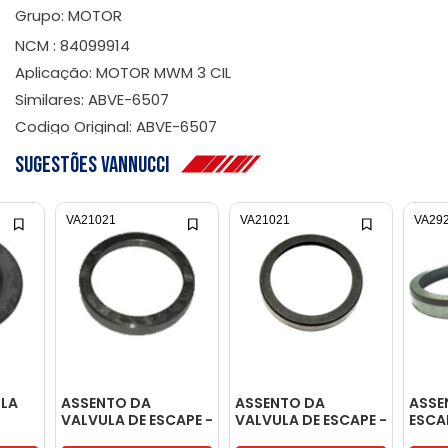
Grupo: MOTOR
NCM : 84099914
Aplicação: MOTOR MWM 3 CIL
Similares: ABVE-6507
Codigo Original: ABVE-6507
Sugestões Vannucci
VA21021
VA21021
VA29
OLA
ASSENTO DA
ASSENTO DA
ASSE
VALVULA DE ESCAPE -
VALVULA DE ESCAPE -
ESCA
CAPE
BF0T6514AA
BF0T6514AA
BG6T