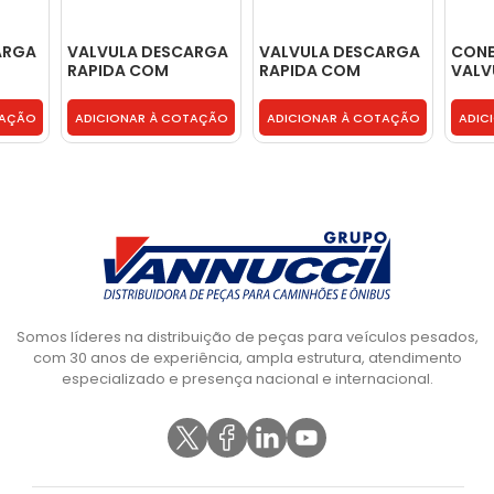
ARGA
VALVULA DESCARGA
VALVULA DESCARGA
CONE
RAPIDA COM
RAPIDA COM
VALV
VALVULA DUAS VIAS
VALVULA DUAS VIAS
FREIO
ACOPLADA -
ACOPLADA -
2C35
TAÇÃO
ADICIONAR À COTAÇÃO
ADICIONAR À COTAÇÃO
ADIC
2C352K119AA
2C352K119AA
Somos líderes na distribuição de peças para veículos pesados,
com 30 anos de experiência, ampla estrutura, atendimento
especializado e presença nacional e internacional.