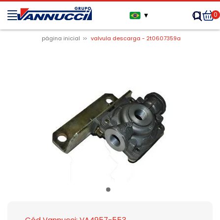
0
▼
página inicial
valvula descarga - 2t0607359a
Cód Vannucci: VA4957-553