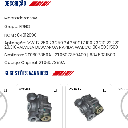
Descrição
Montadora: VW
Grupo: FREIO
NCM : 84812090
Aplicação: VW 17.250 23.250 24.250E 17.180 23.210 23.220
23.310VALVULA DESCARGA RAPIDA WABCO 8845031500
Similares: 2T0607359A | 2T0607359A00 | 8845031500
Codigo Original: 2T0607359A
Sugestões Vannucci
VA8406
VA8406
VA33