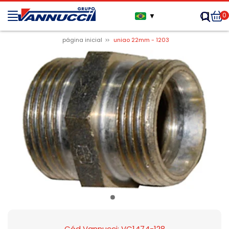
0
▼
página inicial
uniao 22mm - 1203
Cód Vannucci: VC1474-128