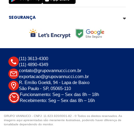
SEGURANÇA
(11) 3613-4300
(11) 4890-4349
contato@grupovannucci.com.br
exportacao@grupovannucci.com.br
R. Emílio Goeldi, 94 - Lapa de Baixo
São Paulo - SP, 05065-110
Funcionamento: Seg – Sex das 8h – 18h
Recebimento: Seg – Sex das 8h – 16h
GRUPO VANNUCCI - CNPJ: 11.623.920/0001-82 - © Todos os direitos reservados. As
imagens aqui apresentadas são meramente ilustrativas, podendo haver diferença de
tonalidade dependendo do monitor.