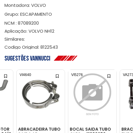
Montadora: VOLVO
Grupo: ESCAPAMENTO
NCM : 87089200
Aplicação: VOLVO NH12
Similares:
Codigo Original: 8122543
Sugestões Vannucci
VI4640
VI5276
VA27
OTOR
ABRACADEIRA TUBO
BOCAL SAIDA TUBO
BRAC