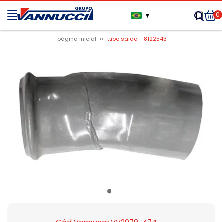
0
▼
página inicial
tubo saida - 8122543
Cód Vannucci: VV2079-474