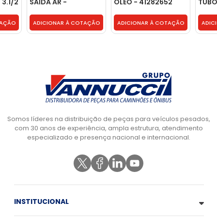
 3.1/2
SAIDA AR -
OLEO - 41282652
TUBO
504043155
TURB
CUMM
TAÇÃO
ADICIONAR À COTAÇÃO
ADICIONAR À COTAÇÃO
ADIC
2R01
Somos líderes na distribuição de peças para veículos pesados,
com 30 anos de experiência, ampla estrutura, atendimento
especializado e presença nacional e internacional.
INSTITUCIONAL