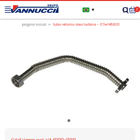
0
▼
página inicial
tubo retorno oleo turbina - 07w145820
Cód Vannucci: VA41190-110*1