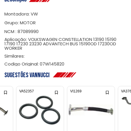
Montadora: VW
Grupo: MOTOR
NCM : 87089990
Aplicação: VOLKSWAGEN CONSTELLATION 13190 15190
17190 17230 23230 ADVANTECH BUS 15190OD 17230OD
WORKER
Similares:
Codigo Original: 07W145820
Sugestões Vannucci
VA52357
VI1269
VA37