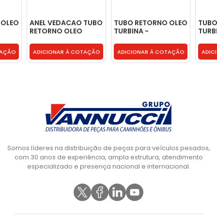
 OLEO
ANEL VEDACAO TUBO
TUBO RETORNO OLEO
TUBO
RETORNO OLEO
TURBINA -
TURB
TURBINA - BF8T6412B
504102835
07W1
TAÇÃO
ADICIONAR À COTAÇÃO
ADICIONAR À COTAÇÃO
ADIC
Somos líderes na distribuição de peças para veículos pesados,
com 30 anos de experiência, ampla estrutura, atendimento
especializado e presença nacional e internacional.