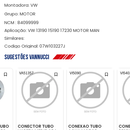
Montadora: VW
Grupo: MOTOR
NCM : 84099999
Aplicação: VW 13190 15190 17230 MOTOR MAN
Similares:
Codigo Original: 07W103227J
Sugestões Vannucci
VA51357
VI5090
VI540
TUBO
CONECTOR TUBO
CONEXAO TUBO
CONE