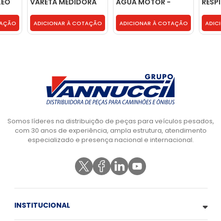
LEO
VARETA MEDIDORA
AGUA MOTOR -
RESP
OLEO MOTOR -
98475758
165112
2R0115406D
TAÇÃO
ADICIONAR À COTAÇÃO
ADICIONAR À COTAÇÃO
ADIC
Somos líderes na distribuição de peças para veículos pesados,
com 30 anos de experiência, ampla estrutura, atendimento
especializado e presença nacional e internacional.
INSTITUCIONAL