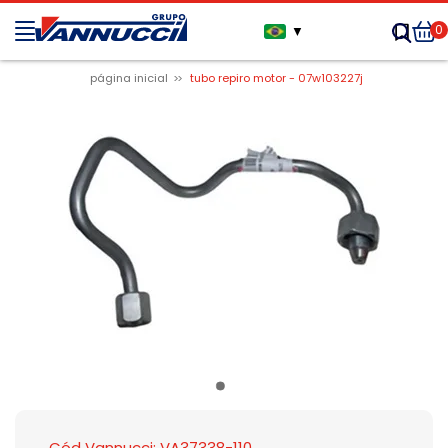
0
▼
página inicial
tubo repiro motor - 07w103227j
Cód Vannucci: VA37338-110