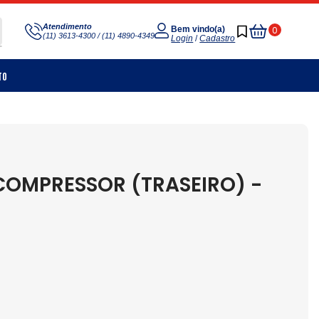
Meu
Atendimento
0
Bem vindo(a)
(11) 3613-4300 / (11) 4890-4349
Carrinho
Login
/
Cadastro
to
COMPRESSOR (TRASEIRO) -