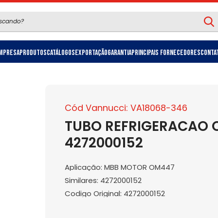
mpresa
Produtos
Catálogos
Exportação
Garantia
Principais Fornecedores
Conta
Cód Vannucci: VA18068-346
TUBO REFRIGERACAO 
4272000152
Aplicação: MBB MOTOR OM447
Similares: 4272000152
Codigo Original: 4272000152