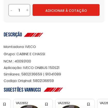
-
+
ADICIONAR À COTAÇÃO
Descrição
Montadora: IVECO
Grupo: CABINE E CHASSI
NCM : 40093100
Aplicação: IVECO ONIBUS 150S21
Similares: 5802136659 | 91041089
Codigo Original: 5802136659
Sugestões Vannucci
VA22652
VA22652
VA22