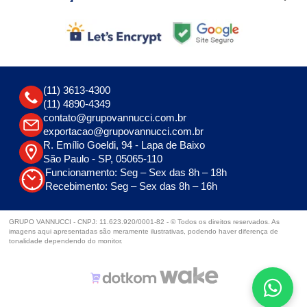
(11) 3613-4300
(11) 4890-4349
contato@grupovannucci.com.br
exportacao@grupovannucci.com.br
R. Emílio Goeldi, 94 - Lapa de Baixo
São Paulo - SP, 05065-110
Funcionamento: Seg – Sex das 8h – 18h
Recebimento: Seg – Sex das 8h – 16h
GRUPO VANNUCCI - CNPJ: 11.623.920/0001-82 - © Todos os direitos reservados. As
imagens aqui apresentadas são meramente ilustrativas, podendo haver diferença de
tonalidade dependendo do monitor.