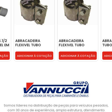
.1/2
ABRACADEIRA
ABRACADEIRA
ABRA
EL EM
FLEXIVEL TUBO
FLEXIVEL TUBO
TUBO
01A
ESCAPAMENTO -
ESCAPAMENTO -
ESCA
9794920540
9794920540
6954
TAÇÃO
ADICIONAR À COTAÇÃO
ADICIONAR À COTAÇÃO
ADIC
Somos líderes na distribuição de peças para veículos pesados,
com 30 anos de experiência, ampla estrutura, atendimento