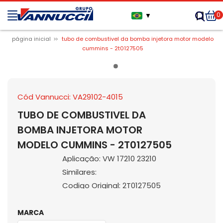
0
▼
página inicial
tubo de combustivel da bomba injetora motor modelo
cummins - 2t0127505
Cód Vannucci: VA29102-4015
TUBO DE COMBUSTIVEL DA
BOMBA INJETORA MOTOR
MODELO CUMMINS - 2T0127505
Aplicação: VW 17210 23210
Similares:
Codigo Original: 2T0127505
MARCA