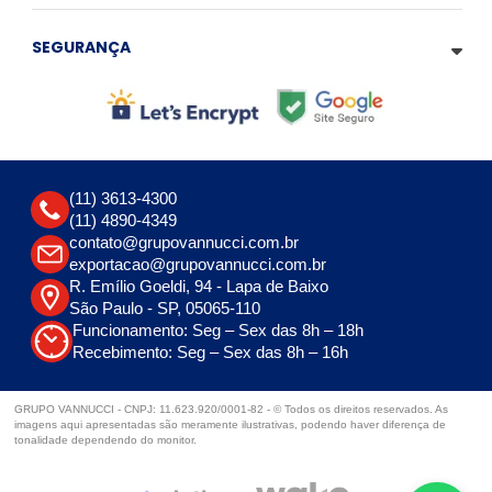
SEGURANÇA
(11) 3613-4300
(11) 4890-4349
contato@grupovannucci.com.br
exportacao@grupovannucci.com.br
R. Emílio Goeldi, 94 - Lapa de Baixo
São Paulo - SP, 05065-110
Funcionamento: Seg – Sex das 8h – 18h
Recebimento: Seg – Sex das 8h – 16h
GRUPO VANNUCCI - CNPJ: 11.623.920/0001-82 - © Todos os direitos reservados. As
imagens aqui apresentadas são meramente ilustrativas, podendo haver diferença de
tonalidade dependendo do monitor.