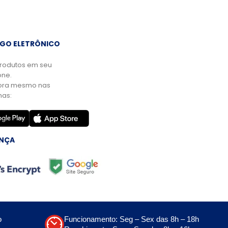
GO ELETRÔNICO
rodutos em seu
ne.
ora mesmo nas
mas:
NÇA
o
Funcionamento: Seg – Sex das 8h – 18h