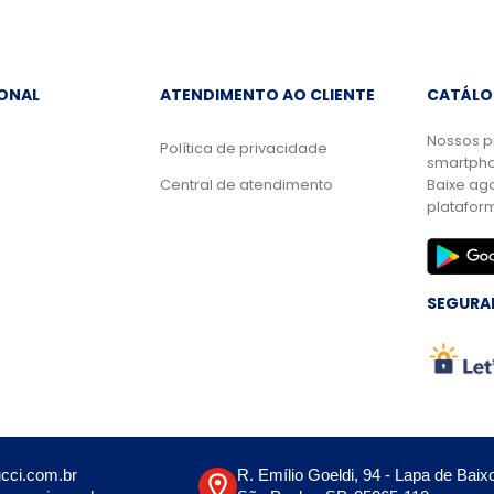
IONAL
ATENDIMENTO AO CLIENTE
CATÁLO
Nossos p
Política de privacidade
smartpho
Central de atendimento
Baixe ag
platafor
SEGURA
cci.com.br
R. Emílio Goeldi, 94 - Lapa de Baix