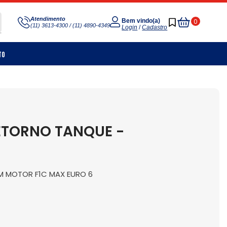
Meu
Atendimento
0
Bem vindo(a)
(11) 3613-4300 / (11) 4890-4349
Carrinho
Login
/
Cadastro
to
ETORNO TANQUE -
OM MOTOR F1C MAX EURO 6