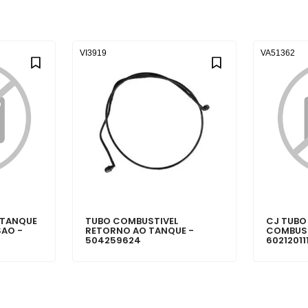
VI3919
VA51362
 TANQUE
TUBO COMBUSTIVEL
CJ TUBO
SAO -
RETORNO AO TANQUE -
COMBUST
504259624
60212011