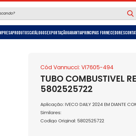
mpresa
Produtos
Catálogos
Exportação
Garantia
Principais Fornecedores
Conta
Cód Vannucci: VI7605-494
TUBO COMBUSTIVEL R
5802525722
Aplicação: IVECO DAILY 2024 EM DIANTE C
Similares:
Codigo Original: 5802525722