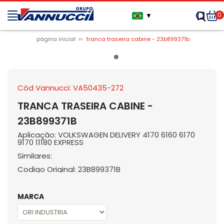
0
▼
página inicial
tranca traseira cabine - 23b899371b
Cód Vannucci: VA50435-272
TRANCA TRASEIRA CABINE -
23B899371B
Aplicação: VOLKSWAGEN DELIVERY 4170 6160 6170
9170 11180 EXPRESS
Similares:
Codigo Original: 23B899371B
MARCA