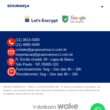
SEGURANÇA
(11) 3613-4300
(11) 4890-4349
contato@grupovannucci.com.br
exportacao@grupovannucci.com.br
R. Emílio Goeldi, 94 - Lapa de Baixo
São Paulo - SP, 05065-110
Funcionamento: Seg – Sex das 8h – 18h
Recebimento: Seg – Sex das 8h – 16h
GRUPO VANNUCCI - CNPJ: 11.623.920/0001-82 - © Todos os direitos reservados. As
imagens aqui apresentadas são meramente ilustrativas, podendo haver diferença de
tonalidade dependendo do monitor.