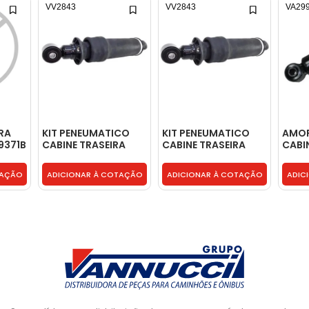
VV2843
VV2843
VA29
RA
KIT PENEUMATICO
KIT PENEUMATICO
AMO
9371B
CABINE TRASEIRA
CABINE TRASEIRA
CABI
CABINE - 1075076
CABINE - 1075076
TRASE
9583
TAÇÃO
ADICIONAR À COTAÇÃO
ADICIONAR À COTAÇÃO
ADIC