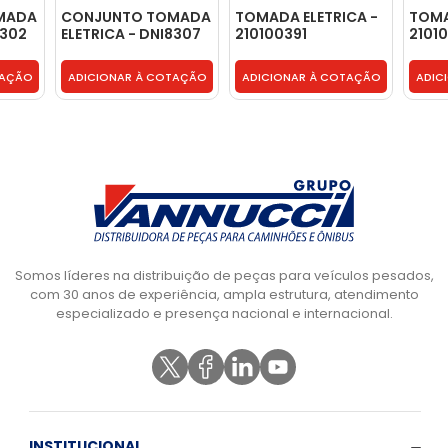
MADA
CONJUNTO TOMADA
TOMADA ELETRICA -
TOMA
8302
ELETRICA - DNI8307
210100391
2101
TAÇÃO
ADICIONAR À COTAÇÃO
ADICIONAR À COTAÇÃO
ADIC
Somos líderes na distribuição de peças para veículos pesados,
com 30 anos de experiência, ampla estrutura, atendimento
especializado e presença nacional e internacional.
INSTITUCIONAL