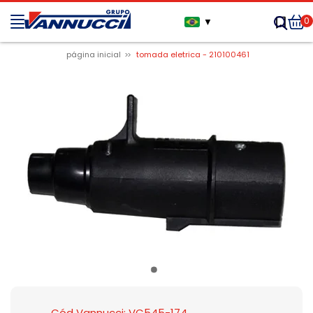
0
▼
página inicial
tomada eletrica - 210100461
Cód Vannucci: VC545-174