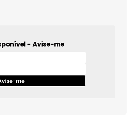
sponível - Avise-me
Avise-me