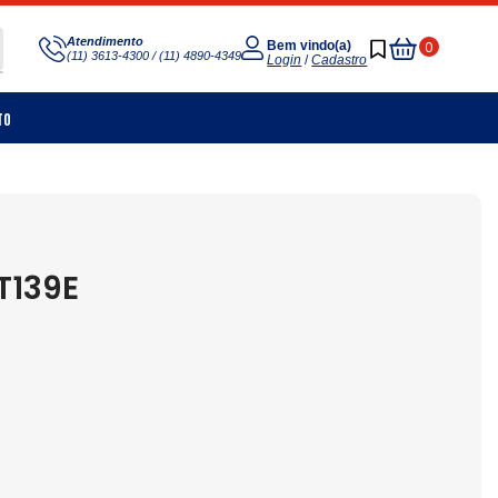
Meu
Atendimento
0
Bem vindo(a)
(11) 3613-4300 / (11) 4890-4349
Carrinho
Login
/
Cadastro
to
T139E