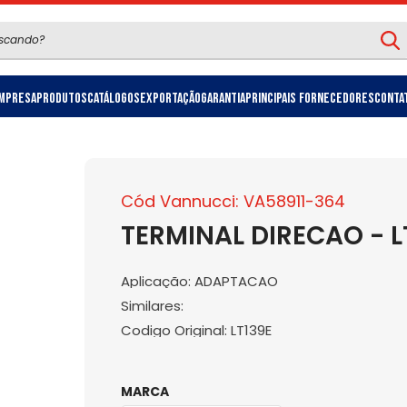
mpresa
Produtos
Catálogos
Exportação
Garantia
Principais Fornecedores
Conta
Cód Vannucci: VA58911-364
TERMINAL DIRECAO - L
Aplicação: ADAPTACAO
Similares:
Codigo Original: LT139E
MARCA