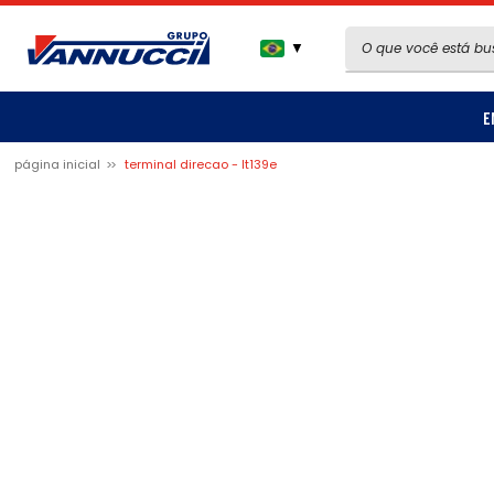
▼
E
página inicial
terminal direcao - lt139e