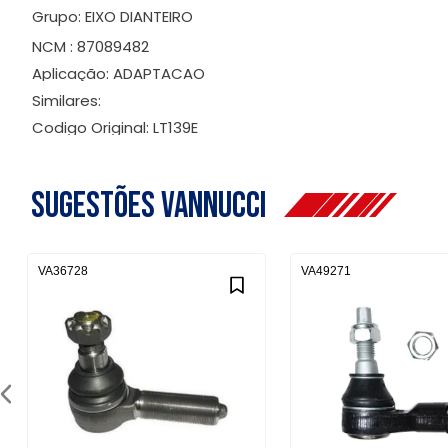
Grupo: EIXO DIANTEIRO
NCM : 87089482
Aplicação: ADAPTACAO
Similares:
Codigo Original: LT139E
Sugestões Vannucci
VA36728
VA49271