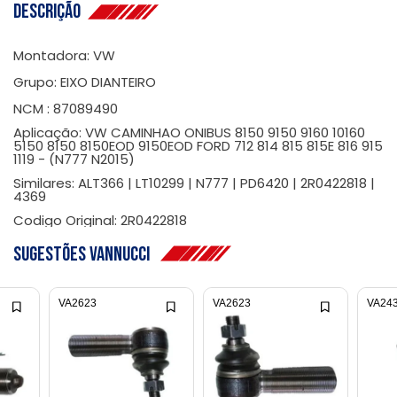
Descrição
Montadora: VW
Grupo: EIXO DIANTEIRO
NCM : 87089490
Aplicação: VW CAMINHAO ONIBUS 8150 9150 9160 10160
5150 8150 8150EOD 9150EOD FORD 712 814 815 815E 816 915
1119 - (N777 N2015)
Similares: ALT366 | LT10299 | N777 | PD6420 | 2R0422818 |
4369
Codigo Original: 2R0422818
Sugestões Vannucci
VA2623
VA2623
VA24