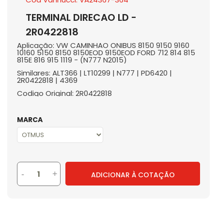
TERMINAL DIRECAO LD -
2R0422818
Aplicação: VW CAMINHAO ONIBUS 8150 9150 9160
10160 5150 8150 8150EOD 9150EOD FORD 712 814 815
815E 816 915 1119 - (N777 N2015)
Similares: ALT366 | LT10299 | N777 | PD6420 |
2R0422818 | 4369
Codigo Original: 2R0422818
MARCA
-
+
ADICIONAR À COTAÇÃO