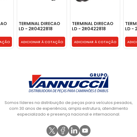
CAO
TERMINAL DIRECAO
TERMINAL DIRECAO
TERM
LD - 2R0422818
LD - 2R0422818
LD -
TAÇÃO
ADICIONAR À COTAÇÃO
ADICIONAR À COTAÇÃO
ADIC
Somos líderes na distribuição de peças para veículos pesados,
com 30 anos de experiência, ampla estrutura, atendimento
especializado e presença nacional e internacional.