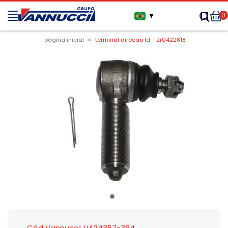
0
▼
página inicial
terminal direcao ld - 2r0422818
Cód Vannucci: VA24367-364