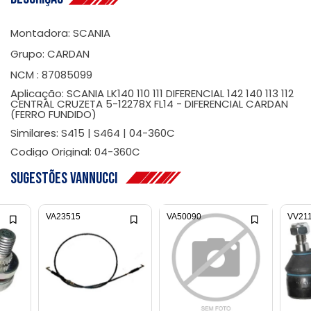
Montadora: SCANIA
Grupo: CARDAN
NCM : 87085099
Aplicação: SCANIA LK140 110 111 DIFERENCIAL 142 140 113 112
CENTRAL CRUZETA 5-12278X FL14 - DIFERENCIAL CARDAN
(FERRO FUNDIDO)
Similares: S415 | S464 | 04-360C
Codigo Original: 04-360C
Sugestões Vannucci
VA23515
VA50090
VV21