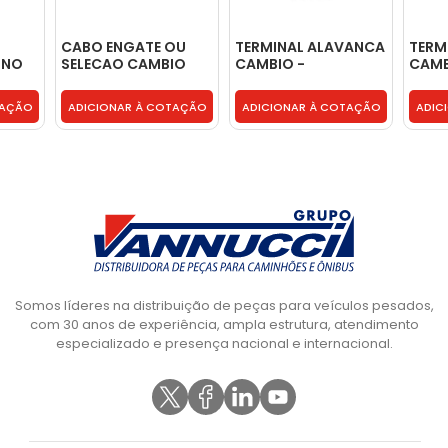
O
CABO ENGATE OU
TERMINAL ALAVANCA
TERM
INO
SELECAO CAMBIO
CAMBIO -
CAMB
COM TERMINAL -
0009966845
6932600251
TAÇÃO
ADICIONAR À COTAÇÃO
ADICIONAR À COTAÇÃO
ADIC
Somos líderes na distribuição de peças para veículos pesados,
com 30 anos de experiência, ampla estrutura, atendimento
especializado e presença nacional e internacional.