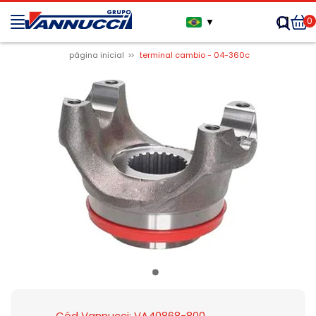
0
▼
página inicial
terminal cambio - 04-360c
Cód Vannucci: VA40868-800