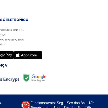
GO ELETRÔNICO
rodutos em seu
ne.
ora mesmo nas
mas:
NÇA
o
Funcionamento: Seg – Sex das 8h – 18h
Recebimento: Seg – Sex das 8h – 16h