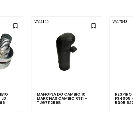
VA11199
VA17543
MBIO
MANOPLA DO CAMBIO 10
RESPIRO
 LD
MARCHAS CAMBIO RT11 -
FS4005 
366
TJG711259B
5005 520