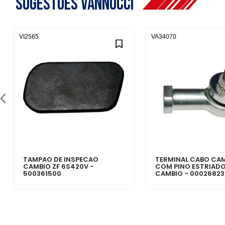
Sugestões Vannucci
VI2565
VA34070
TAMPAO DE INSPECAO
TERMINAL CABO CA
CAMBIO ZF 6S420V -
COM PINO ESTRIADO
500361500
CAMBIO - 0002682