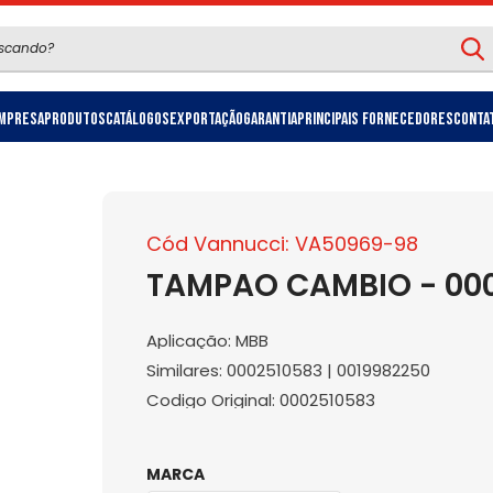
mpresa
Produtos
Catálogos
Exportação
Garantia
Principais Fornecedores
Conta
Cód Vannucci: VA50969-98
TAMPAO CAMBIO - 00
Aplicação: MBB
Similares: 0002510583 | 0019982250
Codigo Original: 0002510583
MARCA