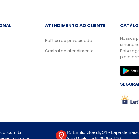
IONAL
ATENDIMENTO AO CLIENTE
CATÁLO
Nossos p
Política de privacidade
smartpho
Central de atendimento
Baixe ag
platafor
SEGURA
cci.com.br
R. Emílio Goeldi, 94 - Lapa de Baix
nnucci.com.br
São Paulo - SP, 05065-110