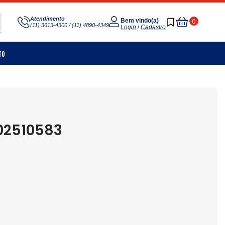
Meu
Atendimento
0
Bem vindo(a)
(11) 3613-4300 / (11) 4890-4349
Carrinho
Login
/
Cadastro
to
02510583