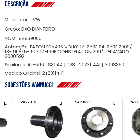
Descrição
Montadora: VW
Grupo: EIXO DIANTEIRO
NCM : 84839000
Aplicação: EATON FS5406 VOLKS 17-250E 24-250E 2009/...
13-190E 15-190E 17-190E CONSTELATION 2011/...GRAVADO
3000592
Similares: AL-5116 | S3044 | T28 | 2T2311441 | 3003360
Codigo Original: 2T2311441
Sugestões Vannucci
VA27819
VA28935
VA33