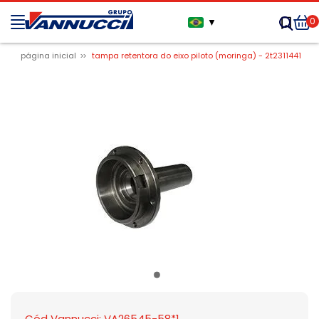
0
▼
página inicial
tampa retentora do eixo piloto (moringa) - 2t2311441
Cód Vannucci: VA26545-58*1