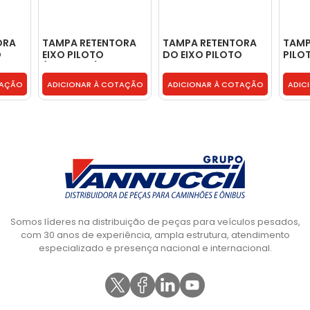
ORA
TAMPA RETENTORA
TAMPA RETENTORA
TAMP
O
EIXO PILOTO
DO EIXO PILOTO
PILO
(MORINGA) -
**MORINGA CURTA
MBB 
2R0301211B
** RT 14913 -
TAÇÃO
ADICIONAR À COTAÇÃO
ADICIONAR À COTAÇÃO
ADIC
3529934C91
Somos líderes na distribuição de peças para veículos pesados,
com 30 anos de experiência, ampla estrutura, atendimento
especializado e presença nacional e internacional.