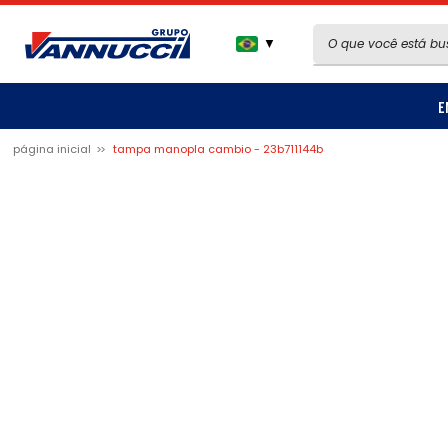
▼
E
página inicial
tampa manopla cambio - 23b711144b