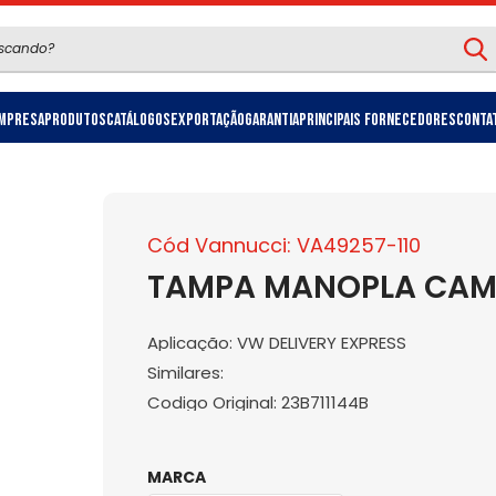
mpresa
Produtos
Catálogos
Exportação
Garantia
Principais Fornecedores
Conta
Cód Vannucci: VA49257-110
TAMPA MANOPLA CAMBI
Aplicação: VW DELIVERY EXPRESS
Similares:
Codigo Original: 23B711144B
MARCA