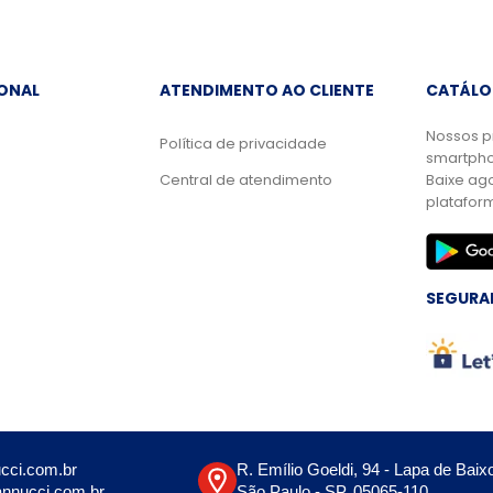
IONAL
ATENDIMENTO AO CLIENTE
CATÁLO
Nossos p
Política de privacidade
smartpho
Central de atendimento
Baixe ag
platafor
SEGURA
cci.com.br
R. Emílio Goeldi, 94 - Lapa de Baix
nnucci.com.br
São Paulo - SP, 05065-110