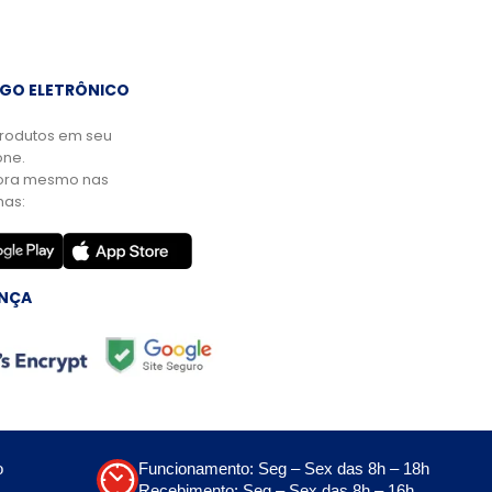
GO ELETRÔNICO
rodutos em seu
ne.
ora mesmo nas
mas:
NÇA
o
Funcionamento: Seg – Sex das 8h – 18h
Recebimento: Seg – Sex das 8h – 16h