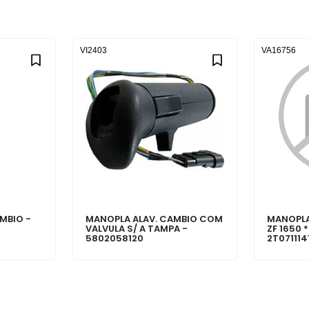
VI2403
VA16756
MBIO -
MANOPLA ALAV. CAMBIO COM
MANOPLA
VALVULA S/ A TAMPA -
ZF 1650 
5802058120
2T071114