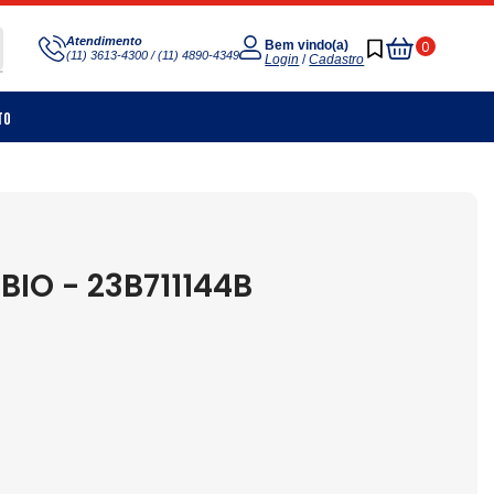
Meu
Atendimento
0
Bem vindo(a)
(11) 3613-4300 / (11) 4890-4349
Carrinho
Login
/
Cadastro
to
O - 23B711144B