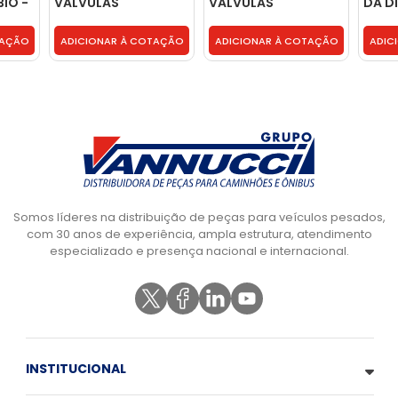
IO -
VALVULAS
VALVULAS
DA D
BORRACHA TAMPA
BORRACHA TAMPA
ALUM
ALUMINIO -
ALUMINIO -
3520
TAÇÃO
ADICIONAR À COTAÇÃO
ADICIONAR À COTAÇÃO
ADIC
9040160621
9040160621
Somos líderes na distribuição de peças para veículos pesados,
com 30 anos de experiência, ampla estrutura, atendimento
especializado e presença nacional e internacional.
INSTITUCIONAL