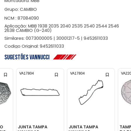
Montadora: MBB
Grupo: CAMBIO
NCM : 87084090
Aplicação: MBB 1938 2035 2040 2535 2540 2544 2546
2638 CAMBIO (G-240)
Similares: 0073000005 | 30001217-5 | 9452611033
Codigo Original: 9452611033
Sugestões Vannucci
VA17804
VA17804
VA22
IO
JUNTA TAMPA
JUNTA TAMPA
TAMP