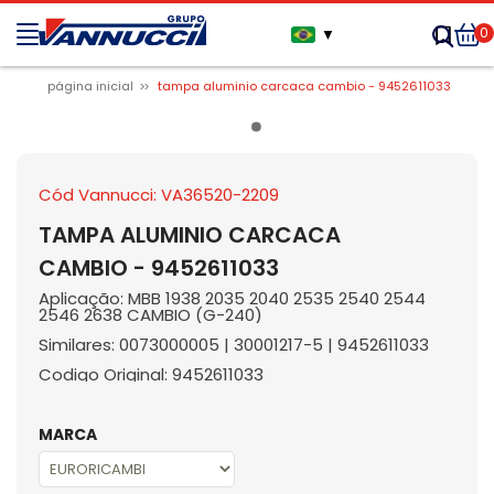
0
▼
página inicial
tampa aluminio carcaca cambio - 9452611033
Cód Vannucci: VA36520-2209
TAMPA ALUMINIO CARCACA
CAMBIO - 9452611033
Aplicação: MBB 1938 2035 2040 2535 2540 2544
2546 2638 CAMBIO (G-240)
Similares: 0073000005 | 30001217-5 | 9452611033
Codigo Original: 9452611033
MARCA