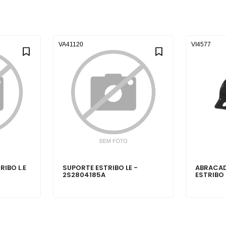
VA41120
VI4577
IBO L.E
SUPORTE ESTRIBO LE -
ABRACAD
2S2804185A
ESTRIBO