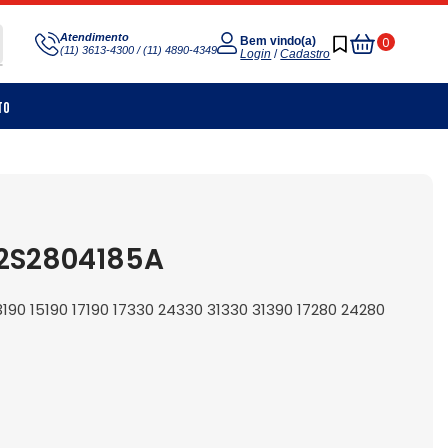
Meu
Atendimento
0
Bem vindo(a)
(11) 3613-4300 / (11) 4890-4349
Carrinho
Login
/
Cadastro
to
 2S2804185A
0 15190 17190 17330 24330 31330 31390 17280 24280