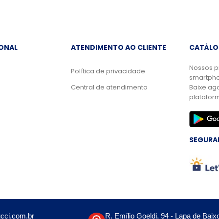
IONAL
ATENDIMENTO AO CLIENTE
CATÁLO
Nossos p
Política de privacidade
smartpho
Central de atendimento
Baixe ag
platafor
SEGURA
cci.com.br
R. Emílio Goeldi, 94 - Lapa de Baix