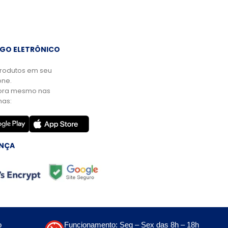
GO ELETRÔNICO
rodutos em seu
ne.
ora mesmo nas
mas:
NÇA
o
Funcionamento: Seg – Sex das 8h – 18h