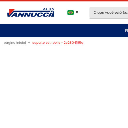
▼
E
página inicial
suporte estribo le - 2s2804185a