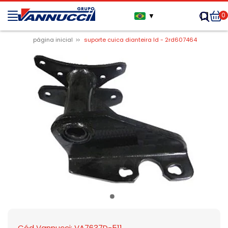
0
▼
página inicial
suporte cuica dianteira ld - 2rd607464
Cód Vannucci: VA7637D-511