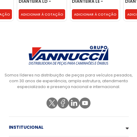
DIANTEIRA LD -
DIANTEIRA LE -
DIAN
2TA607464
2TA607463
**MA
BG5
TAÇÃO
ADICIONAR À COTAÇÃO
ADICIONAR À COTAÇÃO
ADIC
Somos líderes na distribuição de peças para veículos pesados,
com 30 anos de experiência, ampla estrutura, atendimento
especializado e presença nacional e internacional.
INSTITUCIONAL