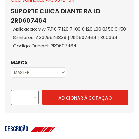
SUPORTE CUICA DIANTEIRA LD -
2RD607464
Aplicação: VW 7.110 7.120 7.100 8.120 L80 8.150 9.150
Similares: A33299Z6838 | 2RD607464 | 800394
Codigo Original: 2RD607464
MARCA
-
+
ADICIONAR À COTAÇÃO
Descrição