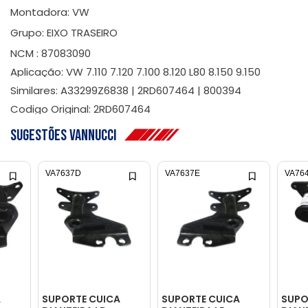
Montadora: VW
Grupo: EIXO TRASEIRO
NCM : 87083090
Aplicação: VW 7.110 7.120 7.100 8.120 L80 8.150 9.150
Similares: A33299Z6838 | 2RD607464 | 800394
Codigo Original: 2RD607464
Sugestões Vannucci
VA7637D
VA7637E
VA76
A
SUPORTE CUICA
SUPORTE CUICA
SUPO