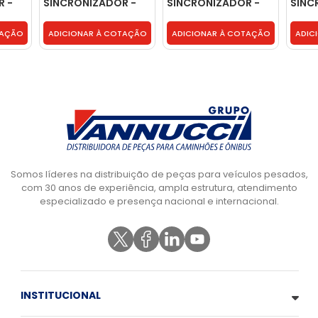
R -
SINCRONIZADOR -
SINCRONIZADOR -
SINC
23B311247J
BH8T7A443AA
2A I
FS23
TAÇÃO
ADICIONAR À COTAÇÃO
ADICIONAR À COTAÇÃO
ADIC
Somos líderes na distribuição de peças para veículos pesados,
com 30 anos de experiência, ampla estrutura, atendimento
especializado e presença nacional e internacional.
INSTITUCIONAL