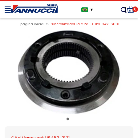
0
▼
página inicial
sincronizador 1a e 2a - 6112004256001
Cód Vannucci: VI1452-2171