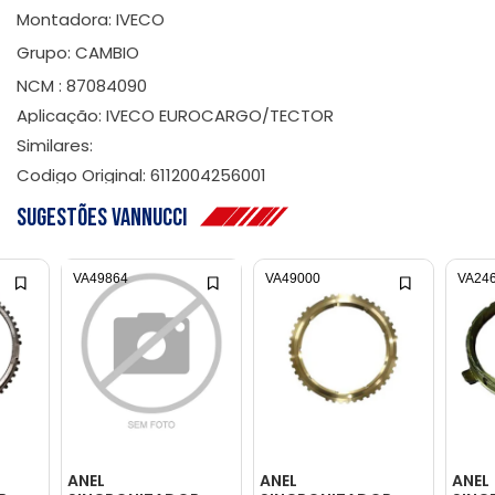
Montadora: IVECO
Grupo: CAMBIO
NCM : 87084090
Aplicação: IVECO EUROCARGO/TECTOR
Similares:
Codigo Original: 6112004256001
Sugestões Vannucci
VA49864
VA49000
VA24
ANEL
ANEL
ANEL