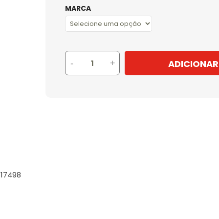
MARCA
ADICIONAR
-
+
817498