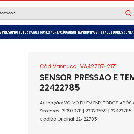
mpresa
Produtos
Catálogos
Exportação
Garantia
Principais Fornecedores
Conta
Cód Vannucci: VA42787-2171
SENSOR PRESSAO E TE
22422785
Aplicação: VOLVO FH FM FMX TODOS APÓS 
Similares: 21097978 | 22329559 | 22422785
Codigo Original: 22422785