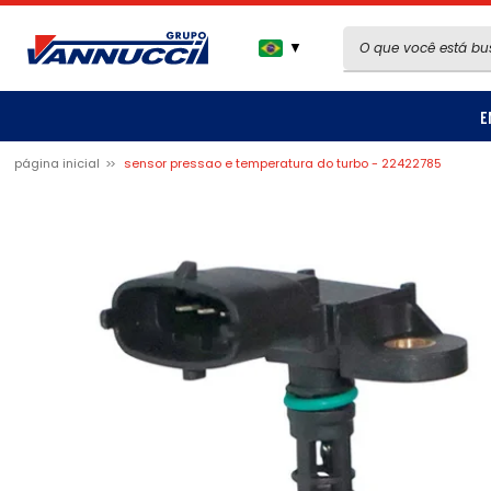
▼
E
página inicial
sensor pressao e temperatura do turbo - 22422785