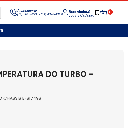
Meu
Atendimento
0
Bem vindo(a)
(11) 3613-4300 / (11) 4890-4349
Carrinho
Login
/
Cadastro
to
MPERATURA DO TURBO -
O CHASSIS E-817498