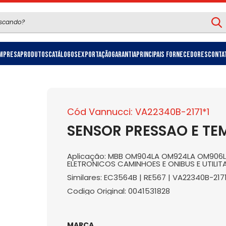
mpresa
Produtos
Catálogos
Exportação
Garantia
Principais Fornecedores
Conta
Cód Vannucci: VA22340B-2171*1
SENSOR PRESSAO E TE
Aplicação: MBB OM904LA OM924LA OM90
ELETRONICOS CAMINHOES E ONIBUS E UTILIT
Similares: EC3564B | RE567 | VA22340B-2171
Codigo Original: 0041531828
MARCA