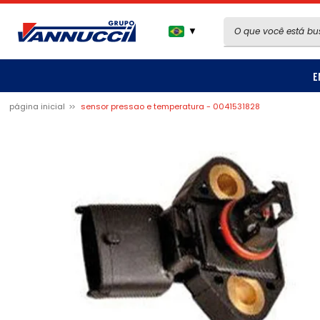
▼
E
página inicial
sensor pressao e temperatura - 0041531828