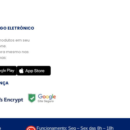
GO ELETRÔNICO
rodutos em seu
ne.
ora mesmo nas
mas:
NÇA
o
Funcionamento: Seg – Sex das 8h – 18h