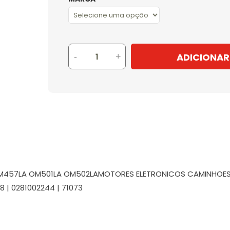
ADICIONAR
-
+
457LA OM501LA OM502LAMOTORES ELETRONICOS CAMINHOES E 
8 | 0281002244 | 71073