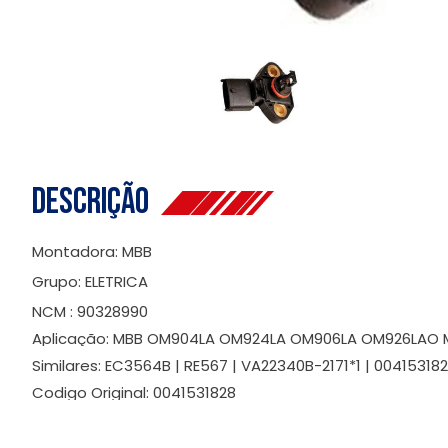
Descrição
Montadora: MBB
Grupo: ELETRICA
NCM : 90328990
Aplicação: MBB OM904LA OM924LA OM906LA OM926LAO M
Similares: EC3564B | RE567 | VA22340B-2171*1 | 004153182
Codigo Original: 0041531828