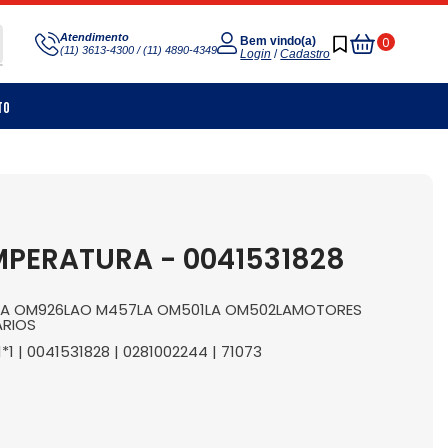
Meu
Atendimento
0
Bem vindo(a)
(11) 3613-4300 / (11) 4890-4349
Carrinho
Login
/
Cadastro
to
MPERATURA - 0041531828
6LA OM926LAO M457LA OM501LA OM502LAMOTORES
ARIOS
*1 | 0041531828 | 0281002244 | 71073