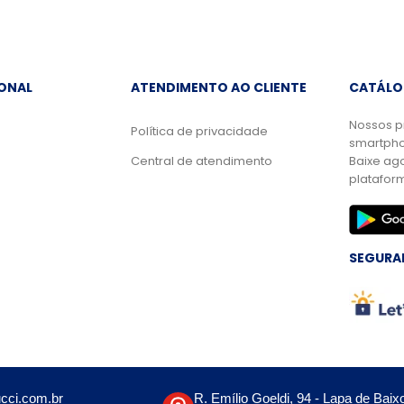
IONAL
ATENDIMENTO AO CLIENTE
CATÁLO
Nossos p
Política de privacidade
smartpho
Central de atendimento
Baixe ag
platafor
SEGURA
cci.com.br
R. Emílio Goeldi, 94 - Lapa de Baix