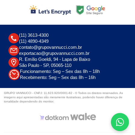
(11) 3613-4300
(11) 4890-4349
contato@grupovannucci.com.br
exportacao@grupovannucci.com.br
R. Emílio Goeldi, 94 - Lapa de Baixo
São Paulo - SP, 05065-110
Funcionamento: Seg – Sex das 8h – 18h
Recebimento: Seg – Sex das 8h – 16h
GRUPO VANNUCCI - CNPJ: 11.623.920/0001-82 - © Todos os direitos reservados. As
imagens aqui apresentadas são meramente ilustrativas, podendo haver diferença de
tonalidade dependendo do monitor.