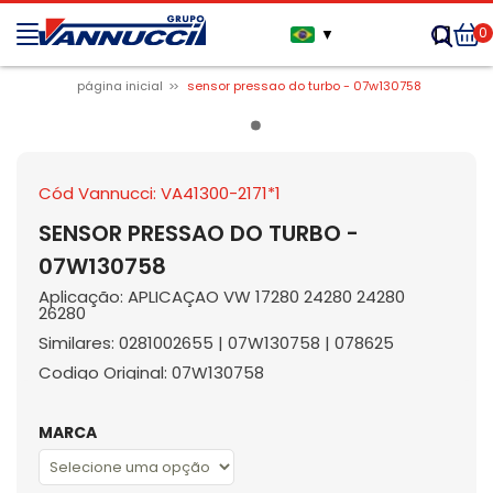
0
▼
página inicial
sensor pressao do turbo - 07w130758
Cód Vannucci: VA41300-2171*1
SENSOR PRESSAO DO TURBO -
07W130758
Aplicação: APLICAÇAO VW 17280 24280 24280
26280
Similares: 0281002655 | 07W130758 | 078625
Codigo Original: 07W130758
MARCA