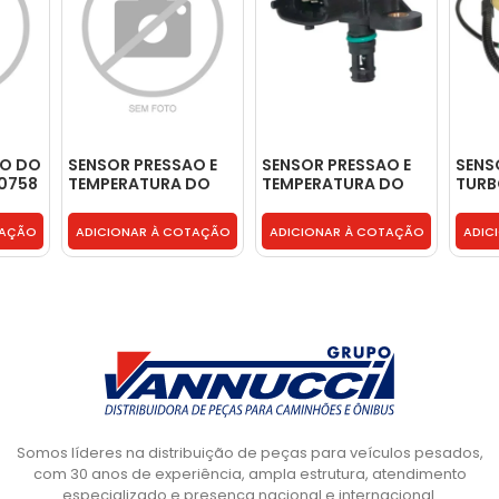
AO DO
SENSOR PRESSAO E
SENSOR PRESSAO E
SENS
0758
TEMPERATURA DO
TEMPERATURA DO
TURB
TURBO - 22422785
TURBO - 22422785
TAÇÃO
ADICIONAR À COTAÇÃO
ADICIONAR À COTAÇÃO
ADIC
Somos líderes na distribuição de peças para veículos pesados,
com 30 anos de experiência, ampla estrutura, atendimento
especializado e presença nacional e internacional.