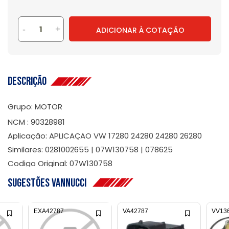
-
+
ADICIONAR À COTAÇÃO
Descrição
Grupo: MOTOR
NCM : 90328981
Aplicação: APLICAÇAO VW 17280 24280 24280 26280
Similares: 0281002655 | 07W130758 | 078625
Codigo Original: 07W130758
Sugestões Vannucci
EXA42787
VA42787
VV13