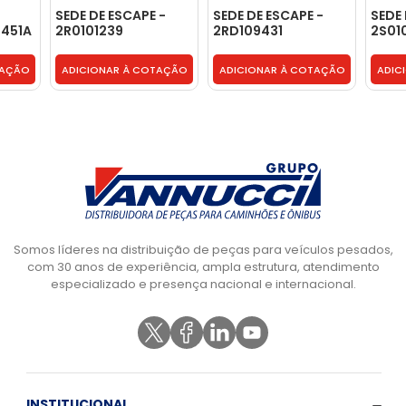
SEDE DE ESCAPE -
SEDE DE ESCAPE -
SEDE 
1451A
2R0101239
2RD109431
2S01
TAÇÃO
ADICIONAR À COTAÇÃO
ADICIONAR À COTAÇÃO
ADIC
Somos líderes na distribuição de peças para veículos pesados,
com 30 anos de experiência, ampla estrutura, atendimento
especializado e presença nacional e internacional.
INSTITUCIONAL