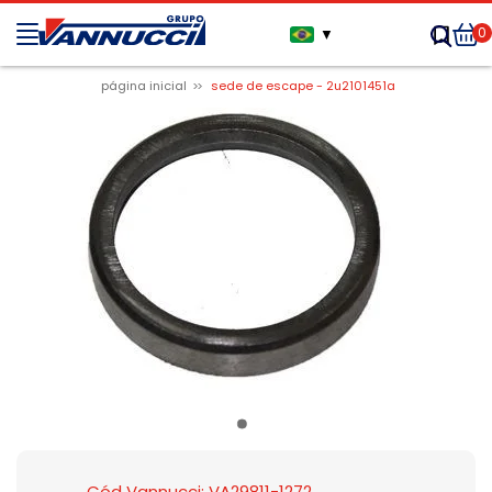
0
▼
página inicial
sede de escape - 2u2101451a
Cód Vannucci: VA29811-1272