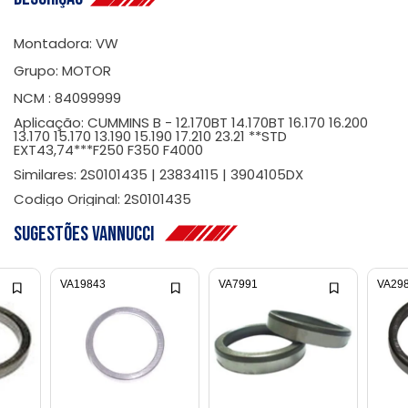
Montadora: VW
Grupo: MOTOR
NCM : 84099999
Aplicação: CUMMINS B - 12.170BT 14.170BT 16.170 16.200
13.170 15.170 13.190 15.190 17.210 23.21 **STD
EXT43,74***F250 F350 F4000
Similares: 2S0101435 | 23834115 | 3904105DX
Codigo Original: 2S0101435
Sugestões Vannucci
VA19843
VA7991
VA29