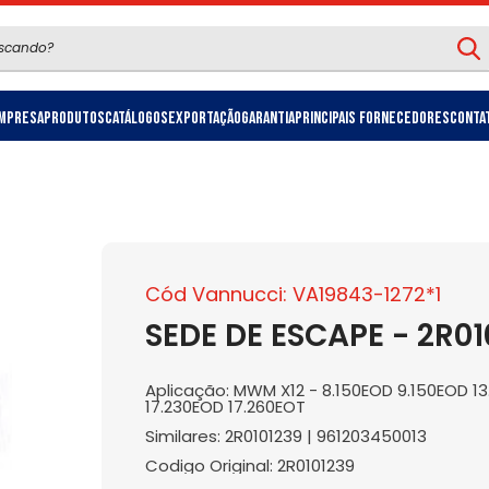
mpresa
Produtos
Catálogos
Exportação
Garantia
Principais Fornecedores
Conta
Cód Vannucci: VA19843-1272*1
SEDE DE ESCAPE - 2R01
Aplicação: MWM X12 - 8.150EOD 9.150EOD 13.1
17.230EOD 17.260EOT
Similares: 2R0101239 | 961203450013
Codigo Original: 2R0101239