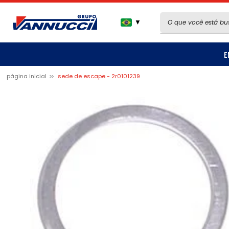
▼
E
página inicial
sede de escape - 2r0101239