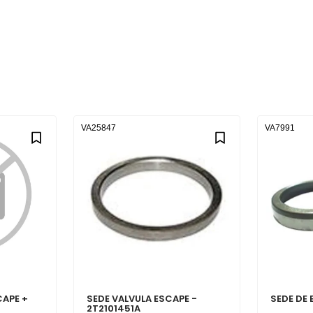
VA25847
VA7991
CAPE +
SEDE VALVULA ESCAPE -
SEDE DE 
2T2101451A