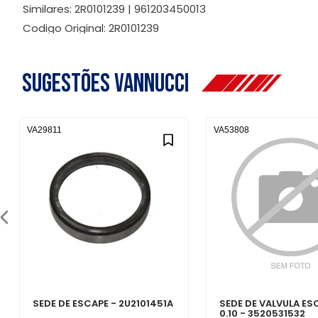
Similares: 2R0101239 | 961203450013
Codigo Original: 2R0101239
Sugestões Vannucci
VA29811
VA53808
SEDE DE ESCAPE - 2U2101451A
SEDE DE VALVULA ES
0.10 - 3520531532