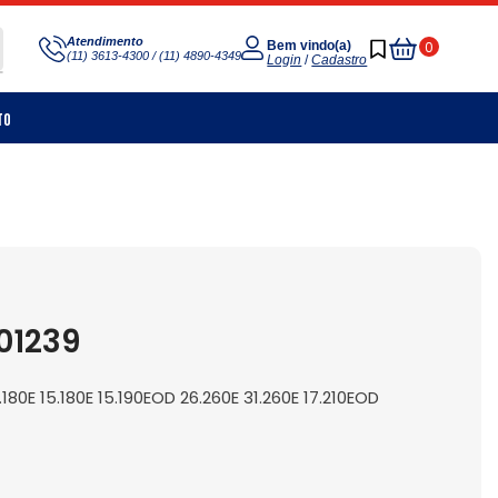
Meu
Atendimento
0
Bem vindo(a)
(11) 3613-4300 / (11) 4890-4349
Carrinho
Login
/
Cadastro
to
01239
80E 15.180E 15.190EOD 26.260E 31.260E 17.210EOD