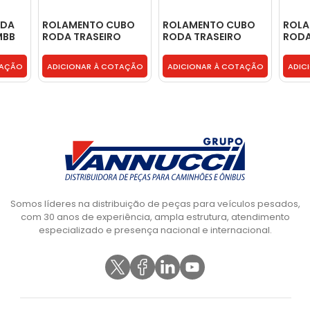
ODA
ROLAMENTO CUBO
ROLAMENTO CUBO
ROLA
MBB
RODA TRASEIRO
RODA TRASEIRO
RODA
9 -
INTERNO -
INTERNO -
INTE
0039818605
0039818605
0039
TAÇÃO
ADICIONAR À COTAÇÃO
ADICIONAR À COTAÇÃO
ADIC
Somos líderes na distribuição de peças para veículos pesados,
com 30 anos de experiência, ampla estrutura, atendimento
especializado e presença nacional e internacional.