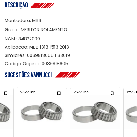
Descrição
Montadora: MBB
Grupo: MERITOR ROLAMENTO
NCM : 84822090
Aplicação: MBB 1313 1513 2013
Similares: 0039818605 | 33019
Codigo Original: 0039818605
Sugestões Vannucci
VA22166
VA22166
VA22