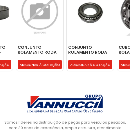
NTO
CONJUNTO
CONJUNTO
CUBO
-
ROLAMENTO RODA
ROLAMENTO RODA
ROLA
TRASEIRA -
TRAS.INT. 47686/20
8510
6025008050008
- 2S0598287C
TAÇÃO
ADICIONAR À COTAÇÃO
ADICIONAR À COTAÇÃO
ADIC
Somos líderes na distribuição de peças para veículos pesados,
com 30 anos de experiência, ampla estrutura, atendimento