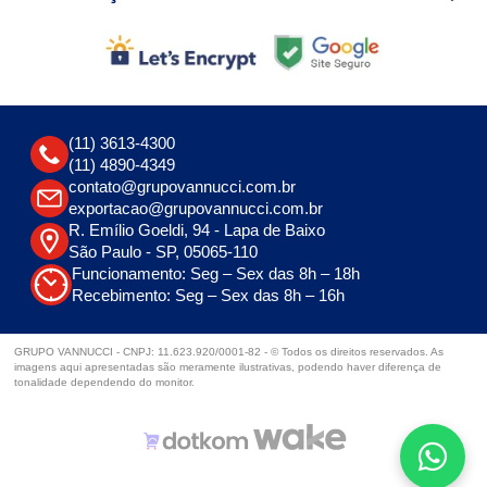
(11) 3613-4300
(11) 4890-4349
contato@grupovannucci.com.br
exportacao@grupovannucci.com.br
R. Emílio Goeldi, 94 - Lapa de Baixo
São Paulo - SP, 05065-110
Funcionamento: Seg – Sex das 8h – 18h
Recebimento: Seg – Sex das 8h – 16h
GRUPO VANNUCCI - CNPJ: 11.623.920/0001-82 - © Todos os direitos reservados. As
imagens aqui apresentadas são meramente ilustrativas, podendo haver diferença de
tonalidade dependendo do monitor.