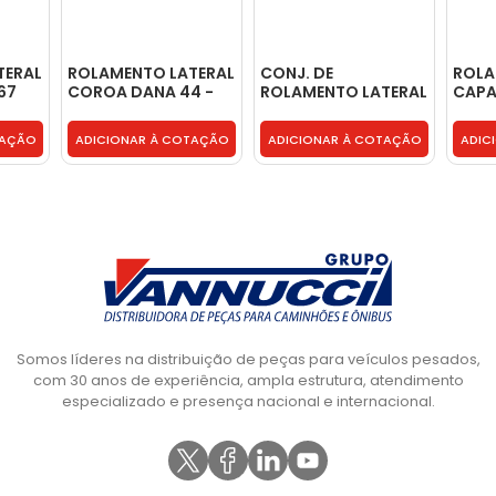
TERAL
ROLAMENTO LATERAL
CONJ. DE
ROL
67
COROA DANA 44 -
ROLAMENTO LATERAL
CAPA
2SF498087A
COROA DANA -
DA C
BE5C4220A
- BC
TAÇÃO
ADICIONAR À COTAÇÃO
ADICIONAR À COTAÇÃO
ADIC
Somos líderes na distribuição de peças para veículos pesados,
com 30 anos de experiência, ampla estrutura, atendimento
especializado e presença nacional e internacional.