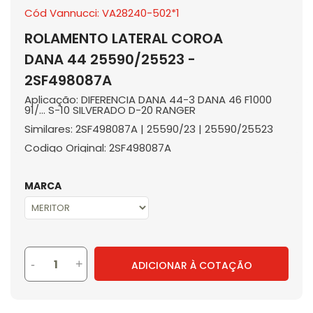
Cód Vannucci: VA28240-502*1
ROLAMENTO LATERAL COROA
DANA 44 25590/25523 -
2SF498087A
Aplicação: DIFERENCIA DANA 44-3 DANA 46 F1000
91/... S-10 SILVERADO D-20 RANGER
Similares: 2SF498087A | 25590/23 | 25590/25523
Codigo Original: 2SF498087A
MARCA
-
+
ADICIONAR À COTAÇÃO