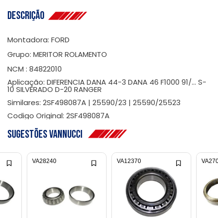
Descrição
Montadora: FORD
Grupo: MERITOR ROLAMENTO
NCM : 84822010
Aplicação: DIFERENCIA DANA 44-3 DANA 46 F1000 91/... S-
10 SILVERADO D-20 RANGER
Similares: 2SF498087A | 25590/23 | 25590/25523
Codigo Original: 2SF498087A
Sugestões Vannucci
VA28240
VA12370
VA27