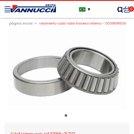
0
▼
página inicial
rolamento cubo roda traseiro interno - 0039818605
Cód Vannucci: VA22166-2171*1