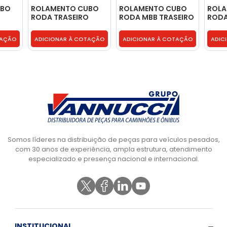
UBO
ROLAMENTO CUBO
ROLAMENTO CUBO
ROLA
O
RODA TRASEIRO
RODA MBB TRASEIRO
RODA
INTERNO -
INTERNO -
INTE
0039818605
0039810005
0039
TAÇÃO
ADICIONAR À COTAÇÃO
ADICIONAR À COTAÇÃO
ADIC
Somos líderes na distribuição de peças para veículos pesados,
com 30 anos de experiência, ampla estrutura, atendimento
especializado e presença nacional e internacional.
INSTITUCIONAL