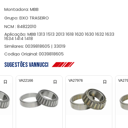
Montadora: MBB
Grupo: EIXO TRASEIRO
NCM : 84822010
Aplicação: MBB 1313 1513 2013 1618 1620 1630 1632 1633
1634 1414 1418
Similares: 0039818605 | 33019
Codigo Original: 0039818605
Sugestões Vannucci
VA22166
VA27976
VA27