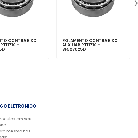
TO CONTRA EIXO
ROLAMENTO CONTRA EIXO
 RT11710 -
AUXILIAR RT11710 -
5D
BF5X7025D
GO ELETRÔNICO
rodutos em seu
ne.
ora mesmo nas
mas: