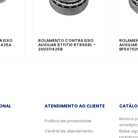
 EIXO
ROLAMENTO CONTRA EIXO
ROLAMEN
11425A
AUXILIAR RT11710 RT8908L -
AUXILIAR
2UU311425B
BF5X702
IONAL
ATENDIMENTO AO CLIENTE
CATÁLO
Nossos p
Política de privacidade
smartpho
Central de atendimento
Baixe ag
platafor