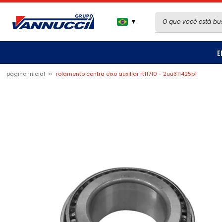
▼
E
página inicial
rolamento contra eixo auxiliar rt11710 - 2uu311425b1