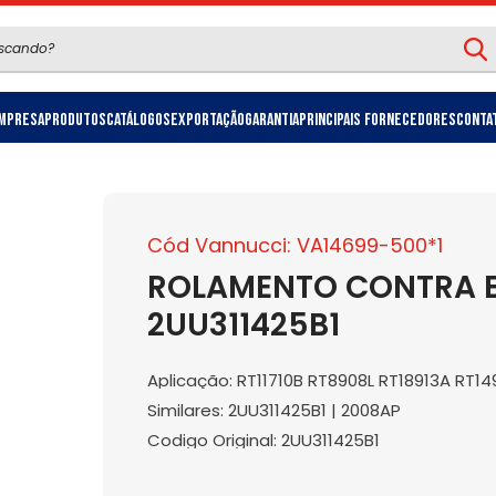
mpresa
Produtos
Catálogos
Exportação
Garantia
Principais Fornecedores
Conta
Cód Vannucci: VA14699-500*1
ROLAMENTO CONTRA EIX
2UU311425B1
Aplicação: RT11710B RT8908L RT18913A RT14
Similares: 2UU311425B1 | 2008AP
Codigo Original: 2UU311425B1