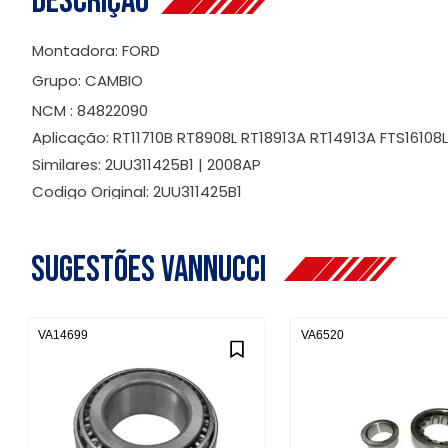
Descrição
Montadora: FORD
Grupo: CAMBIO
NCM : 84822090
Aplicação: RT11710B RT8908L RT18913A RT14913A FTS16108L
Similares: 2UU311425B1 | 2008AP
Codigo Original: 2UU311425B1
Sugestões Vannucci
VA14699
VA6520