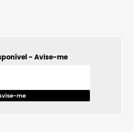
sponível - Avise-me
Avise-me