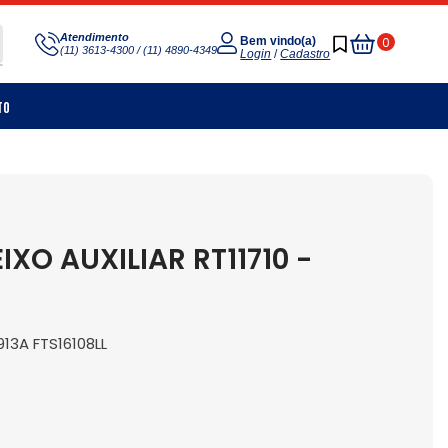
Meu
Atendimento
0
Bem vindo(a)
(11) 3613-4300 / (11) 4890-4349
Carrinho
Login
/
Cadastro
to
O AUXILIAR RT11710 -
913A FTS16108LL