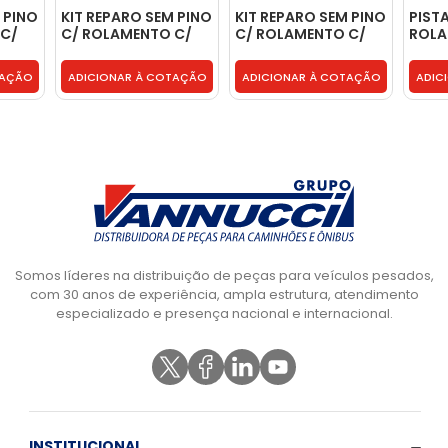
 PINO
KIT REPARO SEM PINO
KIT REPARO SEM PINO
PIST
 C/
C/ ROLAMENTO C/
C/ ROLAMENTO C/
ROLA
GULHA
ROLAMENTO AGULHA
ROLAMENTO AGULHA
AGUL
005
- VA011S/IMP
- VA077S/IMP
BH3X
TAÇÃO
ADICIONAR À COTAÇÃO
ADICIONAR À COTAÇÃO
ADIC
Somos líderes na distribuição de peças para veículos pesados,
com 30 anos de experiência, ampla estrutura, atendimento
especializado e presença nacional e internacional.
INSTITUCIONAL