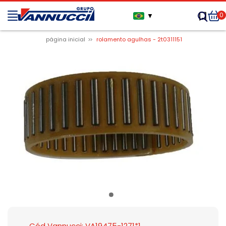
0
▼
página inicial
rolamento agulhas - 2t0311151
Cód Vannucci: VA19475-1271*1