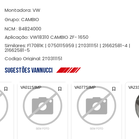
Montadora: VW
Grupo: CAMBIO
NCM : 84824000
Aplicação: VW18310 CAMBIO ZF- 1650
Similares: F17081K | 0750115959 | 2T0311151 | 21662581-4 |
21662581-5
Codigo Original: 2T0311151
Sugestões Vannucci
VA011S/IMP
VA077S/IMP
VA23