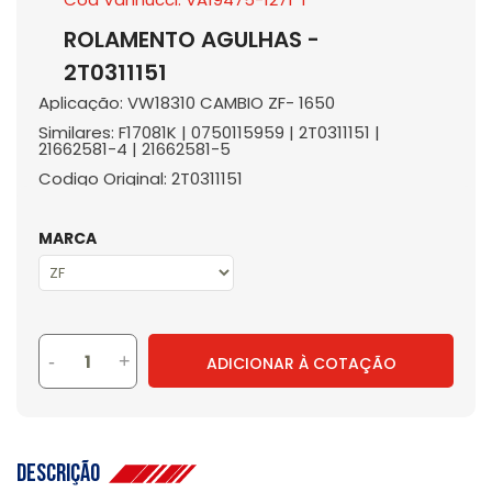
ROLAMENTO AGULHAS -
2T0311151
Aplicação: VW18310 CAMBIO ZF- 1650
Similares: F17081K | 0750115959 | 2T0311151 |
21662581-4 | 21662581-5
Codigo Original: 2T0311151
MARCA
-
+
ADICIONAR À COTAÇÃO
Descrição