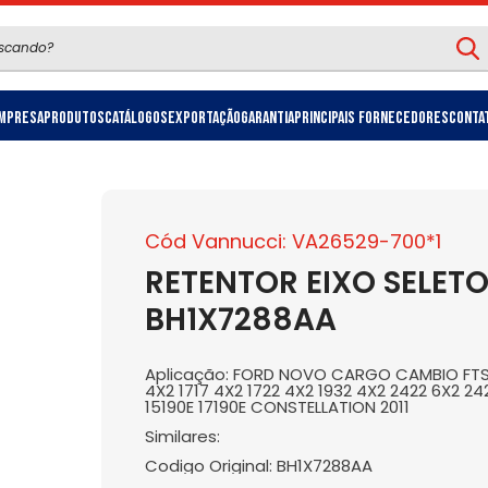
mpresa
Produtos
Catálogos
Exportação
Garantia
Principais Fornecedores
Conta
Cód Vannucci: VA26529-700*1
RETENTOR EIXO SELET
BH1X7288AA
Aplicação: FORD NOVO CARGO CAMBIO FTS16
4X2 1717 4X2 1722 4X2 1932 4X2 2422 6X2 24
15190E 17190E CONSTELLATION 2011
Similares:
Codigo Original: BH1X7288AA