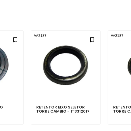
VA2187
VA2187
XO
RETENTOR EIXO SELETOR
RETENTO
TORRE CAMBIO - T13312017
TORRE C