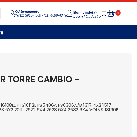
Meu
Atendimento
0
Bem vindo(a)
(11) 3613-4300 / (11) 4890-4349
Carrinho
Login
/
Cadastro
to
OR TORRE CAMBIO -
108LL FTS16112L FS5406A FS6306A/B 1317 4X2 1517
28 6X2 2011...2622 6X4 2628 6X4 2632 6X4 VOLKS 13190E