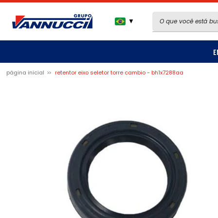
▼
E
página inicial
retentor eixo seletor torre cambio - bh1x7288aa