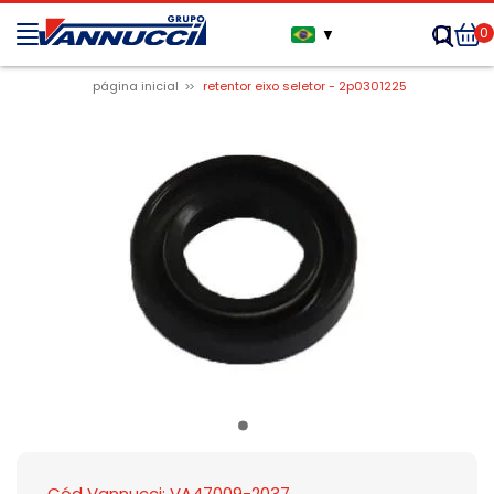
0
▼
página inicial
retentor eixo seletor - 2p0301225
Cód Vannucci: VA47009-2037