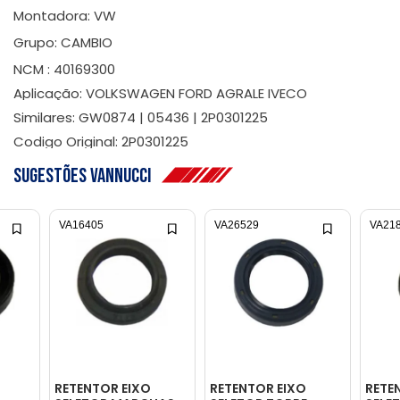
Montadora: VW
Grupo: CAMBIO
NCM : 40169300
Aplicação: VOLKSWAGEN FORD AGRALE IVECO
Similares: GW0874 | 05436 | 2P0301225
Codigo Original: 2P0301225
Sugestões Vannucci
VA16405
VA26529
VA21
RETENTOR EIXO
RETENTOR EIXO
RETE