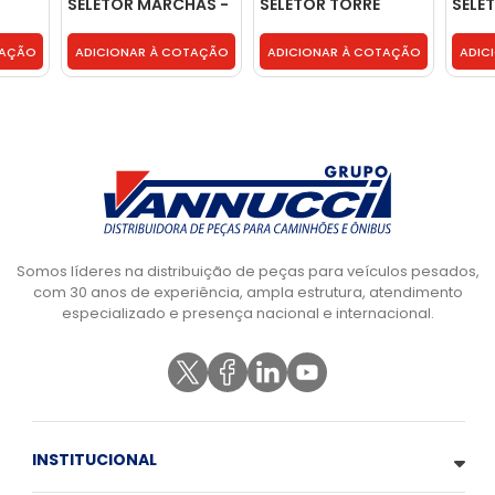
SELETOR MARCHAS -
SELETOR TORRE
SELE
0169970447
CAMBIO -
CAMB
BH1X7288AA
TAÇÃO
ADICIONAR À COTAÇÃO
ADICIONAR À COTAÇÃO
ADIC
Somos líderes na distribuição de peças para veículos pesados,
com 30 anos de experiência, ampla estrutura, atendimento
especializado e presença nacional e internacional.
INSTITUCIONAL