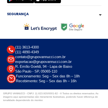
SEGURANÇA
(11) 3613-4300
(11) 4890-4349
contato@grupovannucci.com.br
exportacao@grupovannucci.com.br
R. Emílio Goeldi, 94 - Lapa de Baixo
São Paulo - SP, 05065-110
Funcionamento: Seg – Sex das 8h – 18h
Recebimento: Seg – Sex das 8h – 16h
GRUPO VANNUCCI - CNPJ: 11.623.920/0001-82 - © Todos os direitos reservados. As
imagens aqui apresentadas são meramente ilustrativas, podendo haver diferença de
tonalidade dependendo do monitor.