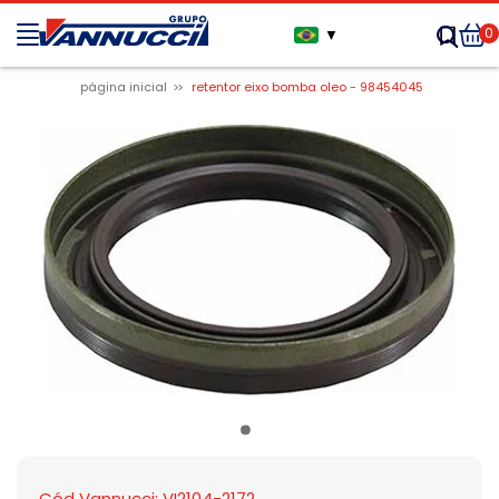
0
▼
página inicial
retentor eixo bomba oleo - 98454045
Cód Vannucci: VI2104-2172