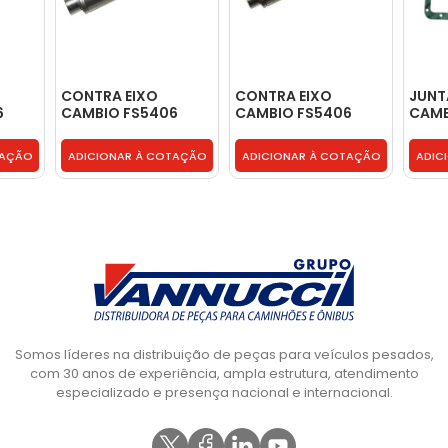
CONTRA EIXO
CONTRA EIXO
JUNT
6
CAMBIO FS5406
CAMBIO FS5406
CAMB
6206 5306 5106
6206 5306 5106
5406
1
6306 - TE3311421
6306 - TE3311421
TE33
TAÇÃO
ADICIONAR À COTAÇÃO
ADICIONAR À COTAÇÃO
ADIC
Somos líderes na distribuição de peças para veículos pesados,
com 30 anos de experiência, ampla estrutura, atendimento
especializado e presença nacional e internacional.