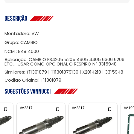
Descrição
Montadora: VW
Grupo: CAMBIO
NCM : 84814000
Aplicação: CAMBIO FS4205 5205 4305 4405 6306 6206
ETC.... USAR COMO OPCIONAL O RESPIRO Nº 3315948.
Similares: T11301879 | T11301879130 | X2014210 | 3315948
Codigo Original: T11301879
Sugestões Vannucci
VA2317
VA2317
VA19