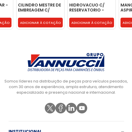
AR -
CILINDRO MESTRE DE
HIDROVACUO C/
MANG
EMBREAGEM C/
RESERVATORIO -
ASPI
RESERVATORIO -
5803052023
RESE
504149122
- 97
TAÇÃO
ADICIONAR À COTAÇÃO
ADICIONAR À COTAÇÃO
ADIC
Somos líderes na distribuição de peças para veículos pesados,
com 30 anos de experiência, ampla estrutura, atendimento
especializado e presença nacional e internacional.
INSTITUCIONAL