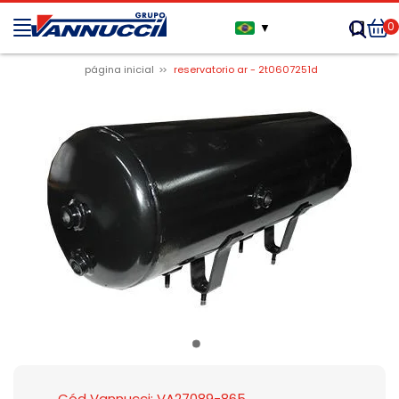
0
▼
página inicial
reservatorio ar - 2t0607251d
Cód Vannucci: VA27089-865