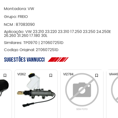
Montadora: VW
Grupo: FREIO
NCM : 87083090
Aplicação: VW 23.210 23.220 23.310 17.250 23.250 24.250E
26.260 31.260 17.180 30L
Similares: TP0970 | 2T0607251D
Codigo Original: 2T0607251D
Sugestões Vannucci
VI362
VI2784
VA44