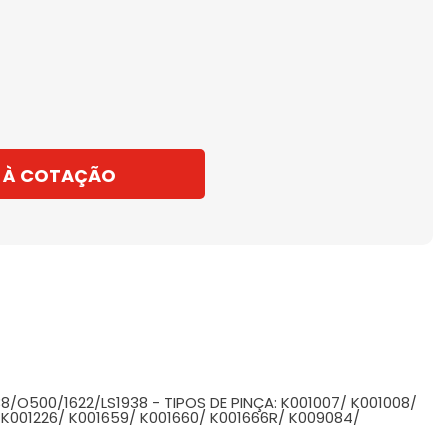
 À COTAÇÃO
O500/1622/LS1938 - TIPOS DE PINÇA: K001007/ K001008/
5/ K001226/ K001659/ K001660/ K001666R/ K009084/