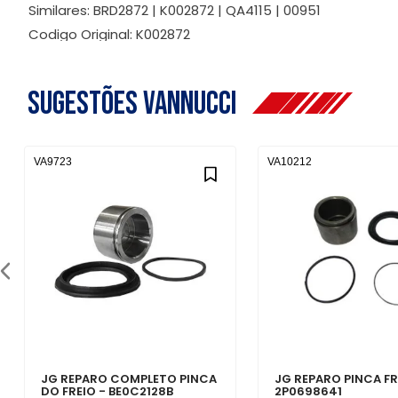
Similares: BRD2872 | K002872 | QA4115 | 00951
Codigo Original: K002872
Sugestões Vannucci
VA9723
VA10212
JG REPARO COMPLETO PINCA
JG REPARO PINCA FR
DO FREIO - BE0C2128B
2P0698641