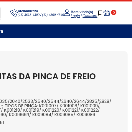
Meu
Atendimento
0
Bem vindo(a)
(11) 3613-4300 / (11) 4890-4349
Carrinho
Login
/
Cadastro
to
TAS DA PINCA DE FREIO
/2035/2040/2533/2540/2544/2640/2644/2825/2828/
 TIPOS DE PINÇA: K001007/ K001008/ K001009/
7/ K001218/ K001219/ K001220/ K001221/ K001222/
1660/ K001666R/ K009084/ K009085/ K009086
51