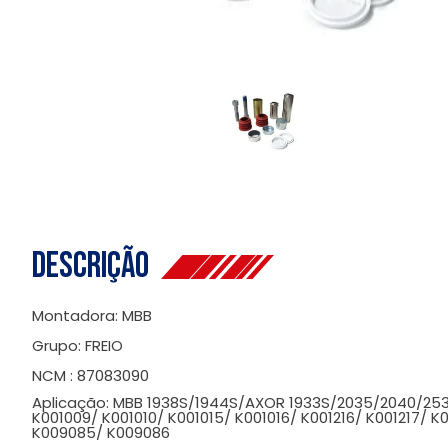
Descrição
Montadora: MBB
Grupo: FREIO
NCM : 87083090
Aplicação: MBB 1938S/1944S/AXOR 1933S/2035/2040/253
K001009/ K001010/ K001015/ K001016/ K001216/ K001217/ K
K009085/ K009086