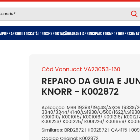
mpresa
Produtos
Catálogos
Exportação
Garantia
Principais Fornecedores
Conta
Cód Vannucci: VA23053-160
REPARO DA GUIA E JUN
KNORR - K002872
Aplicação: MBB 1938S/1944S/AXOR 1933S
3340/3344/4140/LS1938/O500/1622/LS1938 -
K001010/ K001015/ K001016/ K001216/ K00121
K001223/ K001225/ K001226/ K001659/ K00
Similares: BRD2872 | K002872 | QA4115 | 009
Codigo Original: K002872