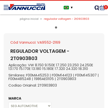
0
▼
página inicial
regulador voltagem - 2t0903803
Cód Vannucci: VA9552-2169
REGULADOR VOLTAGEM -
2T0903803
Aplicação: VW 8.150 9.150E 17.250 23.250 24.250E
13.170 15.170E 13.180 15.180E 17.320 24.320 18.310
Similares: F00MA45253 | F00M144123 | F00M145307 |
F00M485248 | 1986AE0105 | 2T0903803
Codigo Original: 2T0903803
MARCA