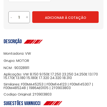
-
+
ADICIONAR À COTAÇÃO
Descrição
Montadora: VW
Grupo: MOTOR
NCM : 90328911
Aplicação: VW 8.150 9.150E 17.250 23.250 24.250E 13.170
15.170E 13.180 15.180E 17.320 24.320 18.310
Similares: F00MA45253 | F00M144123 | F00M145307 |
F00M485248 | 1986AE0105 | 2T0903803
Codigo Original: 2T0903803
Sugestões Vannucci