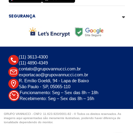
SEGURANÇA
(11) 3613-4300
(11) 4890-4349
contato@grupovannucci.com.br
exportacao@grupovannucci.com.br
R. Emílio Goeldi, 94 - Lapa de Baixo
São Paulo - SP, 05065-110
Funcionamento: Seg – Sex das 8h – 18h
Recebimento: Seg – Sex das 8h – 16h
GRUPO VANNUCCI - CNPJ: 11.623.920/0001-82 - © Todos os direitos reservados. As
imagens aqui apresentadas são meramente ilustrativas, podendo haver diferença de
tonalidade dependendo do monitor.