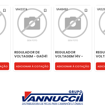
VA43374
VA48492
VA52
REGULADOR DE
REGULADOR
REGU
VOLTAGEM - GA041
VOLTAGEM 14V -
VOLT
9120080012
5U09
TAÇÃO
ADICIONAR À COTAÇÃO
ADICIONAR À COTAÇÃO
ADIC