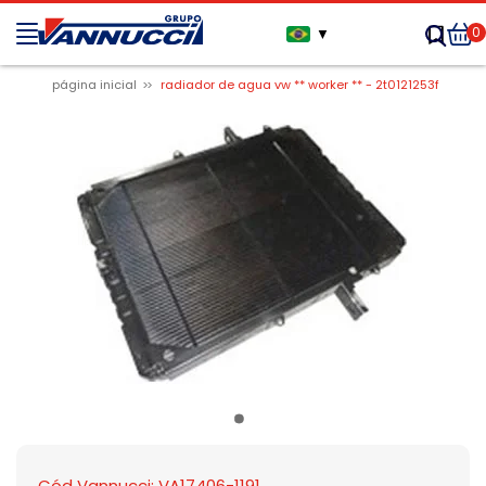
0
▼
página inicial
radiador de agua vw ** worker ** - 2t0121253f
Cód Vannucci: VA17406-1191