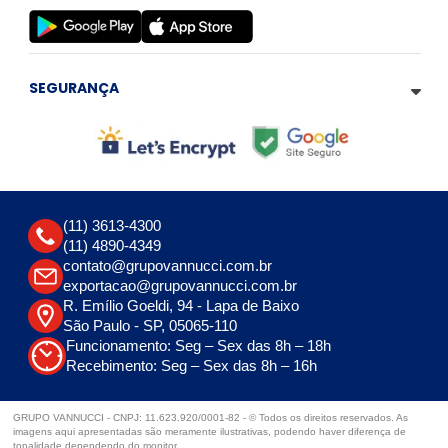
SEGURANÇA
(11) 3613-4300
(11) 4890-4349
contato@grupovannucci.com.br
exportacao@grupovannucci.com.br
R. Emílio Goeldi, 94 - Lapa de Baixo
São Paulo - SP, 05065-110
Funcionamento: Seg – Sex das 8h – 18h
Recebimento: Seg – Sex das 8h – 16h
GRUPO VANNUCCI - CNPJ: 11.623.920/0001-82 - © Todos os direitos reservados. As
imagens aqui apresentadas são meramente ilustrativas, podendo haver diferença de
tonalidade dependendo do monitor.