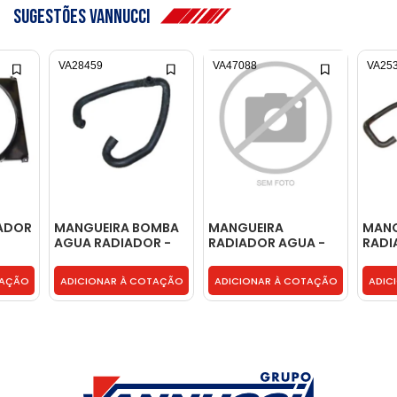
Sugestões Vannucci
VA28459
VA47088
VA25
IADOR
MANGUEIRA BOMBA
MANGUEIRA
MANG
AGUA RADIADOR -
RADIADOR AGUA -
RADI
6885013082
9405063035
AGUA
TAÇÃO
ADICIONAR À COTAÇÃO
ADICIONAR À COTAÇÃO
ADIC