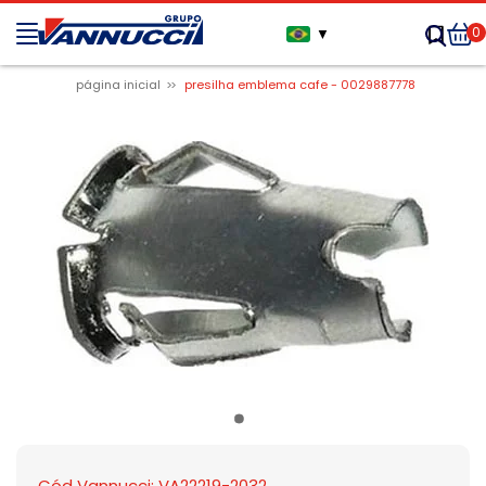
0
▼
página inicial
presilha emblema cafe - 0029887778
Cód Vannucci: VA22219-2032