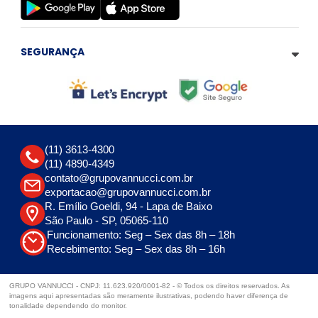
SEGURANÇA
(11) 3613-4300
(11) 4890-4349
contato@grupovannucci.com.br
exportacao@grupovannucci.com.br
R. Emílio Goeldi, 94 - Lapa de Baixo
São Paulo - SP, 05065-110
Funcionamento: Seg – Sex das 8h – 18h
Recebimento: Seg – Sex das 8h – 16h
GRUPO VANNUCCI - CNPJ: 11.623.920/0001-82 - © Todos os direitos reservados. As
imagens aqui apresentadas são meramente ilustrativas, podendo haver diferença de
tonalidade dependendo do monitor.