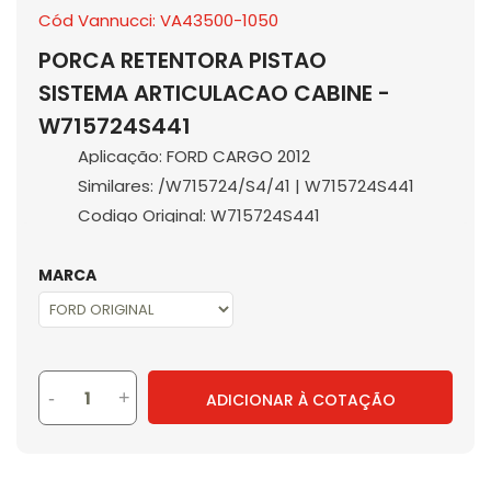
Cód Vannucci: VA43500-1050
PORCA RETENTORA PISTAO
SISTEMA ARTICULACAO CABINE -
W715724S441
Aplicação: FORD CARGO 2012
Similares: /W715724/S4/41 | W715724S441
Codigo Original: W715724S441
MARCA
-
+
ADICIONAR À COTAÇÃO