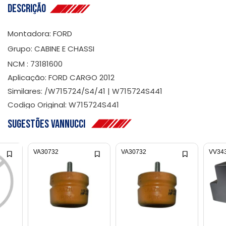
Descrição
Montadora: FORD
Grupo: CABINE E CHASSI
NCM : 73181600
Aplicação: FORD CARGO 2012
Similares: /W715724/S4/41 | W715724S441
Codigo Original: W715724S441
Sugestões Vannucci
VA30732
VA30732
VV34