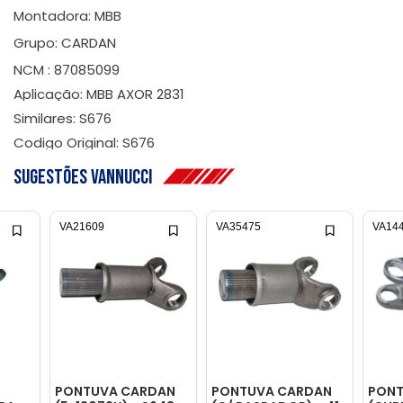
Montadora: MBB
Grupo: CARDAN
NCM : 87085099
Aplicação: MBB AXOR 2831
Similares: S676
Codigo Original: S676
Sugestões Vannucci
VA21609
VA35475
VA14
PONTUVA CARDAN
PONTUVA CARDAN
PONT