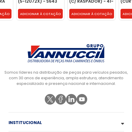
RA
(5-12072X) - S643
(C/ RASPADOR) - 41-
(CUR
PAL
492
31X
8-
TAÇÃO
ADICIONAR À COTAÇÃO
ADICIONAR À COTAÇÃO
ADIC
Somos líderes na distribuição de peças para veículos pesados,
com 30 anos de experiência, ampla estrutura, atendimento
especializado e presença nacional e internacional.
INSTITUCIONAL