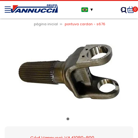
0
▼
página inicial
pontuva cardan - s676
Cód Vannucci: VA41080-800