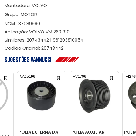
Montadora: VOLVO
Grupo: MOTOR
NCM : 87089990
Aplicação: VOLVO VM 260 310
Similares: 20743442 | 961203810054
Codigo Original: 20743442
Sugestões Vannucci
VA15196
VV1706
VI276
POLIA EXTERNA DA
POLIA AUXILIAR
POLI