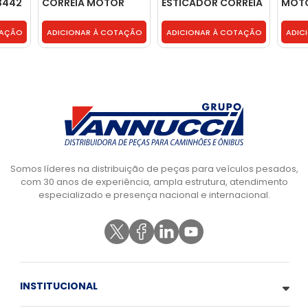
3442
CORREIA MOTOR
ESTICADOR CORREIA
MOTO
MWM X12 POLIA LISA
MOTOR - 8086970
ROLA
DE FERRO -
5003
TAÇÃO
ADICIONAR À COTAÇÃO
ADICIONAR À COTAÇÃO
ADIC
2R0903119D
Somos líderes na distribuição de peças para veículos pesados,
com 30 anos de experiência, ampla estrutura, atendimento
especializado e presença nacional e internacional.
INSTITUCIONAL