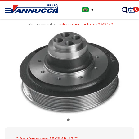
0
▼
página inicial
polia correia motor - 20743442
Cód Vannucci: VV3145-1272