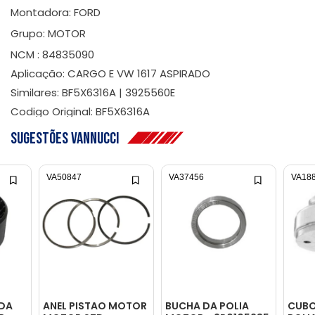
Montadora: FORD
Grupo: MOTOR
NCM : 84835090
Aplicação: CARGO E VW 1617 ASPIRADO
Similares: BF5X6316A | 3925560E
Codigo Original: BF5X6316A
Sugestões Vannucci
VA50847
VA37456
VA18
 DA
ANEL PISTAO MOTOR
BUCHA DA POLIA
CUBO