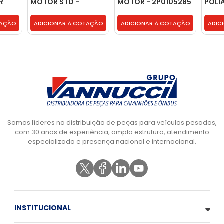
R
MOTOR STD -
MOTOR - 2P0105285
POLI
LISA
DC7189
3762
TAÇÃO
ADICIONAR À COTAÇÃO
ADICIONAR À COTAÇÃO
ADIC
Somos líderes na distribuição de peças para veículos pesados,
com 30 anos de experiência, ampla estrutura, atendimento
especializado e presença nacional e internacional.
INSTITUCIONAL