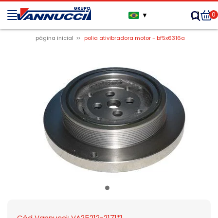
0
▼
página inicial
polia ativibradora motor - bf5x6316a
Cód Vannucci: VA25212-2171*1